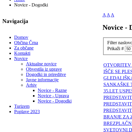
Novice - Dogodki
A
A
A
Navigacija
Novice - 
Domov
Filter naslo
Občina Črna
Za občane
Prikaži #
Kontakti
Novice
Aktualne novice
OTVORITEV
Obvestila iz uprave
IŠČE SE PL
Dogodki in prireditve
GLEDALIŠK
Javne informacije
SANKAŠKE 
Arhiv
Novice - Razne
35.LET USP
Novice - Uprava
PREDSTAVI
Novice - Dogodki
PREDSTAVIT
Turizem
PREDSTAVI
Poplave 2023
BRANJE ZA 
BREZPLAČNA
SVETOVNI D