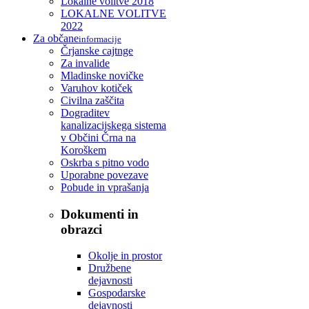
Lokalne volitve 2018
LOKALNE VOLITVE
2022
Za občane
informacije
Črjanske cajtnge
Za invalide
Mladinske novičke
Varuhov kotiček
Civilna zaščita
Dograditev
kanalizacijskega sistema
v Občini Črna na
Koroškem
Oskrba s pitno vodo
Uporabne povezave
Pobude in vprašanja
Dokumenti in
obrazci
Okolje in prostor
Družbene
dejavnosti
Gospodarske
dejavnosti