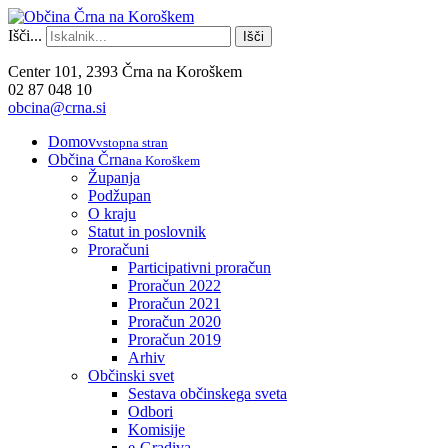
Išči...
Išči
Center 101, 2393 Črna na Koroškem
02 87 048 10
obcina@crna.si
Domov
vstopna stran
Občina Črna
na Koroškem
Županja
Podžupan
O kraju
Statut in poslovnik
Proračuni
Participativni proračun
Proračun 2022
Proračun 2021
Proračun 2020
Proračun 2019
Arhiv
Občinski svet
Sestava občinskega sveta
Odbori
Komisije
e-Gradiva