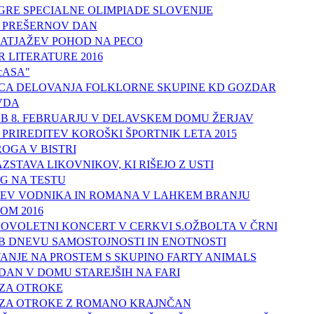
 IGRE SPECIALNE OLIMPIADE SLOVENIJE
, PREŠERNOV DAN
 MATJAŽEV POHOD NA PECO
R LITERATURE 2016
cASA"
ICA DELOVANJA FOLKLORNE SKUPINE KD GOZDAR
VDA
B 8. FEBRUARJU V DELAVSKEM DOMU ŽERJAV
PRIREDITEV KOROŠKI ŠPORTNIK LETA 2015
OGA V BISTRI
ZSTAVA LIKOVNIKOV, KI RIŠEJO Z USTI
G NA TESTU
TEV VODNIKA IN ROMANA V LAHKEM BRANJU
OM 2016
NOVOLETNI KONCERT V CERKVI S.OŽBOLTA V ČRNI
B DNEVU SAMOSTOJNOSTI IN ENOTNOSTI
ANJE NA PROSTEM S SKUPINO FARTY ANIMALS
DAN V DOMU STAREJŠIH NA FARI
 ZA OTROKE
 ZA OTROKE Z ROMANO KRAJNČAN