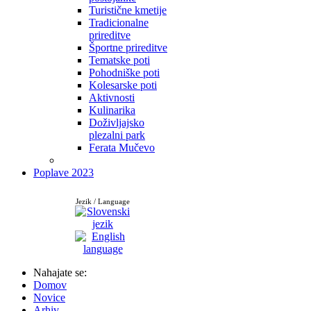
Turistične kmetije
Tradicionalne
prireditve
Športne prireditve
Tematske poti
Pohodniške poti
Kolesarske poti
Aktivnosti
Kulinarika
Doživljajsko
plezalni park
Ferata Mučevo
Poplave 2023
Jezik / Language
Nahajate se:
Domov
Novice
Arhiv