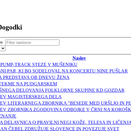
Dogodki
vov
Naslov
 PUMP-TRACK STEZE V MUŠENIKU
ESNI PAR, KI BO SODELOVAL NA KONCERTU NINE PUŠLAR
A PREDSTAVA OB DNEVU ŽENA
TEKME NA PUDGARSKEM
EŠNEGA DELOVANJA FOLKLORNE SKUPINE KD GOZDAR
TEV MAGISTERSKEGA DELA
EV LITERARNEGA ZBORNIKA "BESEDE MED URŠLJO IN P
TEV ZBORNIKA ZGODOVINA ODBOJKE V ČRNI NA KOROŠ
ZNANJE
 DELAVNICA O PRAVILNI NEGI KOŽE, TELESA IN LIČENJ
AN ČEBEL ZDRUŽUJE SLOVENCE IN POVEZUJE SVET