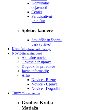
Komunalne
dejavnosti
Ceniki
Participativni
proračun
Spletne kamere
Smučišče in športni
park (v živo)
Kontakti
splošne informacije
Novice
in zanimivosti
Aktualne novice
Obvestila iz uprave
Dogodki in prireditve
Javne informacije
Arhiv
Novice - Razne
Novice - Uprava
Novice - Dogodki
Turizem
in ponudba
Gradovi Kralja
Matjaža