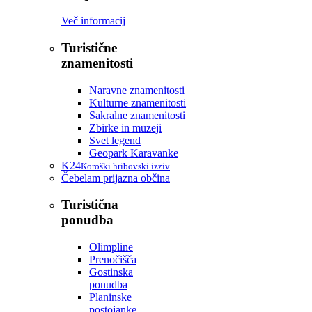
Več informacij
Turistične
znamenitosti
Naravne znamenitosti
Kulturne znamenitosti
Sakralne znamenitosti
Zbirke in muzeji
Svet legend
Geopark Karavanke
K24
Koroški hribovski izziv
Čebelam prijazna občina
Turistična
ponudba
Olimpline
Prenočišča
Gostinska
ponudba
Planinske
postojanke