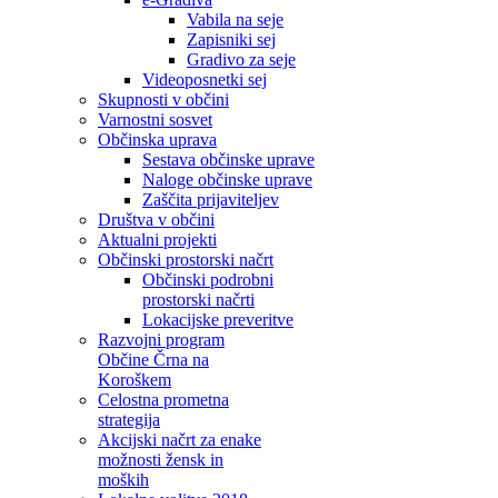
Vabila na seje
Zapisniki sej
Gradivo za seje
Videoposnetki sej
Skupnosti v občini
Varnostni sosvet
Občinska uprava
Sestava občinske uprave
Naloge občinske uprave
Zaščita prijaviteljev
Društva v občini
Aktualni projekti
Občinski prostorski načrt
Občinski podrobni
prostorski načrti
Lokacijske preveritve
Razvojni program
Občine Črna na
Koroškem
Celostna prometna
strategija
Akcijski načrt za enake
možnosti žensk in
moških