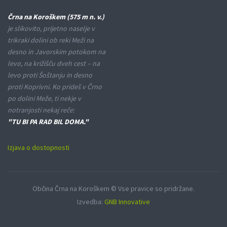
Črna na Koroškem (575 m n. v.)
je slikovito, prijetno naselje v
trikraki dolini ob reki Meži na
desno in Javorskim potokom na
levo, na križišču dveh cest – na
levo proti Šoštanju in desno
proti Koprivni. Ko prideš v Črno
po dolini Meže, ti nekje v
notranjosti nekaj reče:
"TU BI PA RAD BIL DOMA."
Izjava o dostopnosti
Občina Črna na Koroškem © Vse pravice so pridržane.
Izvedba:
GNB Innovative