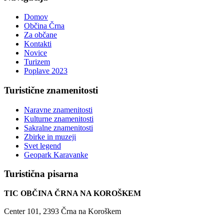
Domov
Občina Črna
Za občane
Kontakti
Novice
Turizem
Poplave 2023
Turistične
znamenitosti
Naravne znamenitosti
Kulturne znamenitosti
Sakralne znamenitosti
Zbirke in muzeji
Svet legend
Geopark Karavanke
Turistična
pisarna
TIC OBČINA ČRNA NA KOROŠKEM
Center 101, 2393 Črna na Koroškem