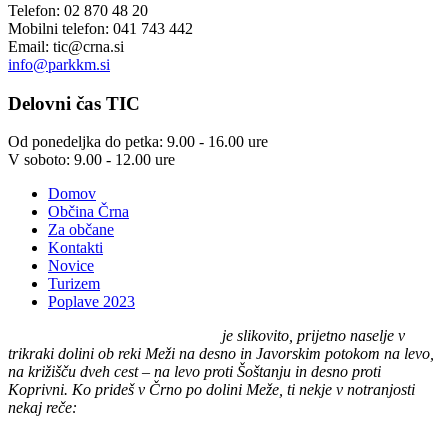
Telefon: 02 870 48 20
Mobilni telefon: 041 743 442
Email:
tic@crna.si
info@parkkm.si
Delovni
čas TIC
Od ponedeljka do petka: 9.00 - 16.00 ure
V soboto: 9.00 - 12.00 ure
Domov
Občina Črna
Za občane
Kontakti
Novice
Turizem
Poplave 2023
Črna na Koroškem (575 m n. v.)
je slikovito, prijetno naselje v
trikraki dolini ob reki Meži na desno in Javorskim potokom na levo,
na križišču dveh cest – na levo proti Šoštanju in desno proti
Koprivni. Ko prideš v Črno po dolini Meže, ti nekje v notranjosti
nekaj reče:
"TU BI PA RAD BIL DOMA."