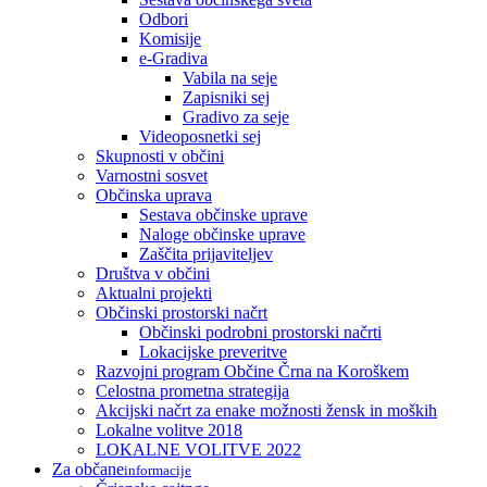
Odbori
Komisije
e-Gradiva
Vabila na seje
Zapisniki sej
Gradivo za seje
Videoposnetki sej
Skupnosti v občini
Varnostni sosvet
Občinska uprava
Sestava občinske uprave
Naloge občinske uprave
Zaščita prijaviteljev
Društva v občini
Aktualni projekti
Občinski prostorski načrt
Občinski podrobni prostorski načrti
Lokacijske preveritve
Razvojni program Občine Črna na Koroškem
Celostna prometna strategija
Akcijski načrt za enake možnosti žensk in moških
Lokalne volitve 2018
LOKALNE VOLITVE 2022
Za občane
informacije