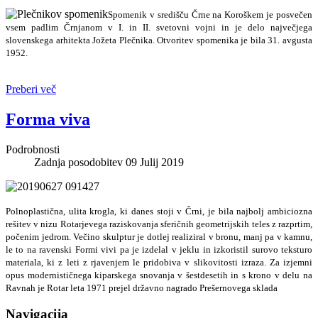
Spomenik v središču Črne na Koroškem je posvečen
vsem padlim Črnjanom v I. in II. svetovni vojni in je delo največjega
slovenskega arhitekta Jožeta Plečnika. Otvoritev spomenika je bila 31. avgusta
1952.
Preberi več
Forma viva
Podrobnosti
Zadnja posodobitev 09 Julij 2019
Polnoplastična, ulita krogla, ki danes stoji v Črni, je bila najbolj ambiciozna
rešitev v nizu Rotarjevega raziskovanja sferičnih geometrijskih teles z razprtim,
počenim jedrom. Večino skulptur je dotlej realiziral v bronu, manj pa v kamnu,
le to na ravenski Formi vivi pa je izdelal v jeklu in izkoristil surovo teksturo
materiala, ki z leti z rjavenjem le pridobiva v slikovitosti izraza. Za izjemni
opus modernističnega kiparskega snovanja v šestdesetih in s krono v delu na
Ravnah je Rotar leta 1971 prejel državno nagrado Prešernovega sklada
Navigacija