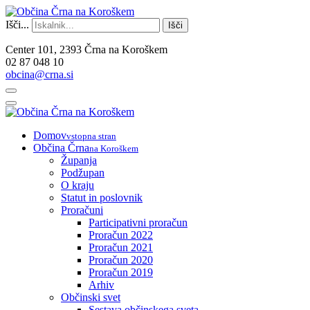
Išči...
Išči
Center 101, 2393 Črna na Koroškem
02 87 048 10
obcina@crna.si
Domov
vstopna stran
Občina Črna
na Koroškem
Županja
Podžupan
O kraju
Statut in poslovnik
Proračuni
Participativni proračun
Proračun 2022
Proračun 2021
Proračun 2020
Proračun 2019
Arhiv
Občinski svet
Sestava občinskega sveta