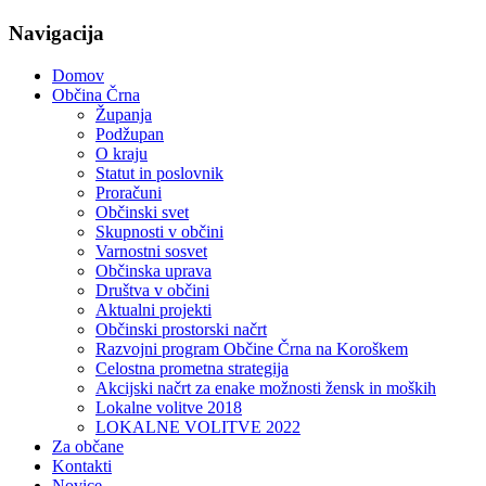
Navigacija
Domov
Občina Črna
Županja
Podžupan
O kraju
Statut in poslovnik
Proračuni
Občinski svet
Skupnosti v občini
Varnostni sosvet
Občinska uprava
Društva v občini
Aktualni projekti
Občinski prostorski načrt
Razvojni program Občine Črna na Koroškem
Celostna prometna strategija
Akcijski načrt za enake možnosti žensk in moških
Lokalne volitve 2018
LOKALNE VOLITVE 2022
Za občane
Kontakti
Novice