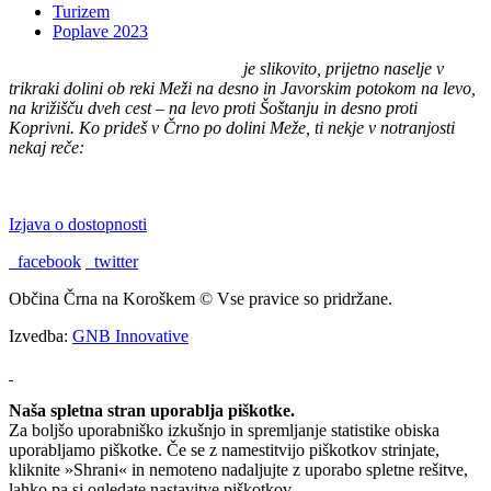
Turizem
Poplave 2023
Črna na Koroškem (575 m n. v.)
je slikovito, prijetno naselje v
trikraki dolini ob reki Meži na desno in Javorskim potokom na levo,
na križišču dveh cest – na levo proti Šoštanju in desno proti
Koprivni. Ko prideš v Črno po dolini Meže, ti nekje v notranjosti
nekaj reče:
"TU BI PA RAD BIL DOMA."
Izjava o dostopnosti
facebook
twitter
Občina Črna na Koroškem © Vse pravice so pridržane.
Izvedba:
GNB Innovative
Naša spletna stran uporablja piškotke.
Za boljšo uporabniško izkušnjo in spremljanje statistike obiska
uporabljamo piškotke. Če se z namestitvijo piškotkov strinjate,
kliknite »Shrani« in nemoteno nadaljujte z uporabo spletne rešitve,
lahko pa si ogledate nastavitve piškotkov.