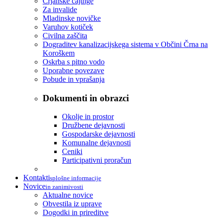
Črjanske cajtnge
Za invalide
Mladinske novičke
Varuhov kotiček
Civilna zaščita
Dograditev kanalizacijskega sistema v Občini Črna na
Koroškem
Oskrba s pitno vodo
Uporabne povezave
Pobude in vprašanja
Dokumenti in obrazci
Okolje in prostor
Družbene dejavnosti
Gospodarske dejavnosti
Komunalne dejavnosti
Ceniki
Participativni proračun
Kontakti
splošne informacije
Novice
in zanimivosti
Aktualne novice
Obvestila iz uprave
Dogodki in prireditve