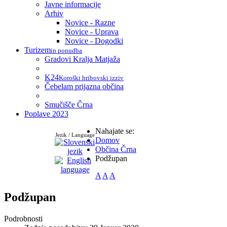
Javne informacije
Arhiv
Novice - Razne
Novice - Uprava
Novice - Dogodki
Turizem
in ponudba
Gradovi Kralja Matjaža
K24
Koroški hribovski izziv
Čebelam prijazna občina
Smučišče Črna
Poplave 2023
Nahajate se:
Jezik / Language
Domov
Občina Črna
Podžupan
A
A
A
Podžupan
Podrobnosti