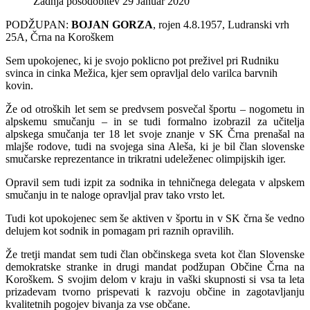
Zadnja posodobitev 29 Januar 2020
PODŽUPAN:
BOJAN GORZA
, rojen 4.8.1957, Ludranski vrh
25A, Črna na Koroškem
Sem upokojenec, ki je svojo poklicno pot preživel pri Rudniku
svinca in cinka Mežica, kjer sem opravljal delo varilca barvnih
kovin.
Že od otroških let sem se predvsem posvečal športu – nogometu in
alpskemu smučanju – in se tudi formalno izobrazil za učitelja
alpskega smučanja ter 18 let svoje znanje v SK Črna prenašal na
mlajše rodove, tudi na svojega sina Aleša, ki je bil član slovenske
smučarske reprezentance in trikratni udeleženec olimpijskih iger.
Opravil sem tudi izpit za sodnika in tehničnega delegata v alpskem
smučanju in te naloge opravljal prav tako vrsto let.
Tudi kot upokojenec sem še aktiven v športu in v SK črna še vedno
delujem kot sodnik in pomagam pri raznih opravilih.
Že tretji mandat sem tudi član občinskega sveta kot član Slovenske
demokratske stranke in drugi mandat podžupan Občine Črna na
Koroškem. S svojim delom v kraju in vaški skupnosti si vsa ta leta
prizadevam tvorno prispevati k razvoju občine in zagotavljanju
kvalitetnih pogojev bivanja za vse občane.