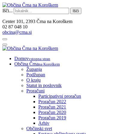
Išči...
Išči
Center 101, 2393 Črna na Koroškem
02 87 048 10
obcina@crna.si
Domov
vstopna stran
Občina Črna
na Koroškem
Županja
Podžupan
O kraju
Statut in poslovnik
Proračuni
Participativni proračun
Proračun 2022
Proračun 2021
Proračun 2020
Proračun 2019
Arhiv
Občinski svet
Sestava občinskega sveta