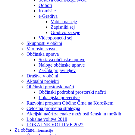
Odbori
Komisije
e-Gradiva
Vabila na seje
Zapisniki sej
Gradivo za seje
Videoposnetki sej
Skupnosti v občini
Varnostni sosvet
Občinska uprava
Sestava občinske uprave
Naloge občinske uprave
Zaščita prijaviteljev
Društva v občini
Aktualni projekti
Občinski prostorski načrt
Občinski podrobni prostorski načrti
Lokacijske preveritve
Razvojni program Občine Črna na Koroškem
Celostna prometna strategija
Akcijski načrt za enake možnosti žensk in moških
Lokalne volitve 2018
LOKALNE VOLITVE 2022
Za občane
informacije