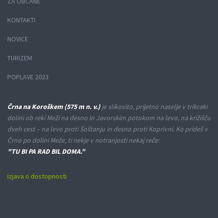
ZA OBČANE
KONTAKTI
NOVICE
TURIZEM
POPLAVE 2023
Črna na Koroškem (575 m n. v.)
je slikovito, prijetno naselje v trikraki
dolini ob reki Meži na desno in Javorskim potokom na levo, na križišču
dveh cest – na levo proti Šoštanju in desno proti Koprivni. Ko prideš v
Črno po dolini Meže, ti nekje v notranjosti nekaj reče:
"TU BI PA RAD BIL DOMA."
Izjava o dostopnosti