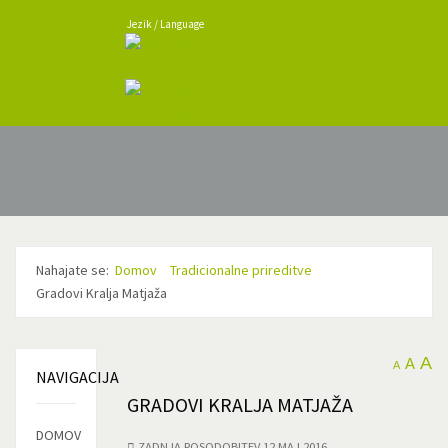
Jezik / Language
Nahajate se:
Domov
Tradicionalne prireditve
Gradovi Kralja Matjaža
A
A
A
NAVIGACIJA
GRADOVI KRALJA MATJAŽA
DOMOV
ZADNJA POSODOBITEV 12 MAJ 2016