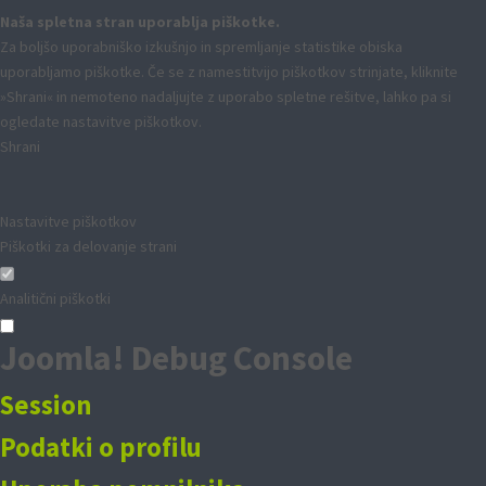
Naša spletna stran uporablja piškotke.
Za boljšo uporabniško izkušnjo in spremljanje statistike obiska
uporabljamo piškotke. Če se z namestitvijo piškotkov strinjate, kliknite
»Shrani« in nemoteno nadaljujte z uporabo spletne rešitve, lahko pa si
ogledate nastavitve piškotkov.
Shrani
Nastavitve piškotkov
Piškotki za delovanje strani
Analitični piškotki
Joomla! Debug Console
Session
Podatki o profilu