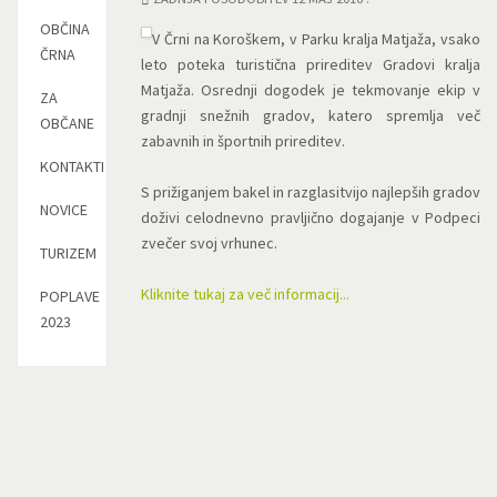
OBČINA
V Črni na Koroškem, v Parku kralja Matjaža, vsako
ČRNA
leto poteka turistična prireditev Gradovi kralja
Matjaža. Osrednji dogodek je tekmovanje ekip v
ZA
gradnji snežnih gradov, katero spremlja več
OBČANE
zabavnih in športnih prireditev.
KONTAKTI
S prižiganjem bakel in razglasitvijo najlepših gradov
NOVICE
doživi celodnevno pravljično dogajanje v Podpeci
zvečer svoj vrhunec.
TURIZEM
Kliknite tukaj za več informacij...
POPLAVE
2023