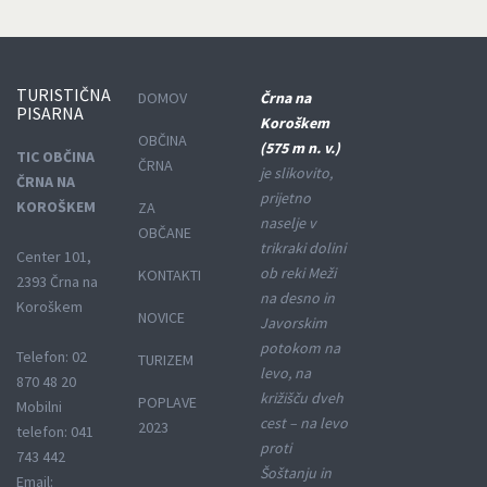
TURISTIČNA
DOMOV
Črna na
PISARNA
Koroškem
OBČINA
(575 m n. v.)
TIC OBČINA
ČRNA
je slikovito,
ČRNA NA
prijetno
KOROŠKEM
ZA
naselje v
OBČANE
trikraki dolini
Center 101,
ob reki Meži
KONTAKTI
2393 Črna na
na desno in
Koroškem
NOVICE
Javorskim
potokom na
Telefon: 02
TURIZEM
levo, na
870 48 20
križišču dveh
POPLAVE
Mobilni
cest – na levo
2023
telefon: 041
proti
743 442
Šoštanju in
Email: