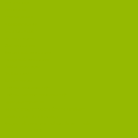
Vabila na seje
Zapisniki sej
Gradivo za seje
Videoposnetki sej
Skupnosti v občini
Varnostni sosvet
Občinska uprava
Sestava občinske uprave
Naloge občinske uprave
Zaščita prijaviteljev
Društva v občini
Aktualni projekti
Občinski prostorski načrt
Občinski podrobni prostorski načrti
Lokacijske preveritve
Razvojni program Občine Črna na Koroškem
Celostna prometna strategija
Akcijski načrt za enake možnosti žensk in moških
Lokalne volitve 2018
LOKALNE VOLITVE 2022