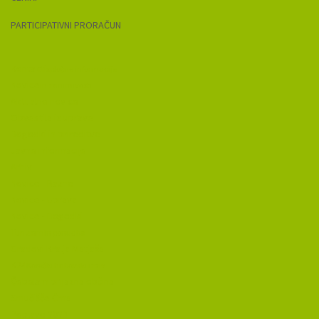
PARTICIPATIVNI PRORAČUN
Kontakti
splošne informacije
Novice
in zanimivosti
Aktualne novice
Obvestila iz uprave
Dogodki in prireditve
Javne informacije
Arhiv
Novice - Razne
Novice - Uprava
Novice - Dogodki
Turizem
in ponudba
Gradovi Kralja Matjaža
K24
Koroški hribovski izziv
Čebelam prijazna občina
Smučišče Črna
Poplave 2023