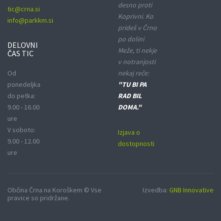
desno proti
tic@crna.si
Koprivni. Ko
info@parkkm.si
prideš v Črno
po dolini
DELOVNI
Meže, ti nekje
ČAS TIC
v notranjosti
Od
nekaj reče:
ponedeljka
"TU BI PA
do petka:
RAD BIL
9.00 - 16.00
DOMA."
ure
V soboto:
Izjava o
9.00 - 12.00
dostopnosti
ure
Občina Črna na Koroškem © Vse
Izvedba:
GNB Innovative
pravice so pridržane.