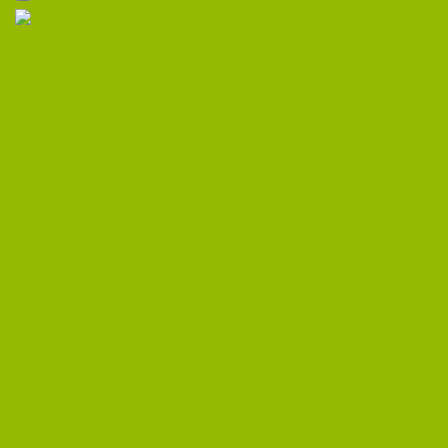
Domov
vstopna stran
Občina Črna
na Koroškem
Županja
Podžupan
O kraju
Statut in poslovnik
Proračuni
Participativni proračun
Proračun 2022
Proračun 2021
Proračun 2020
Proračun 2019
Arhiv
Občinski svet
Sestava občinskega sveta
Odbori
Komisije
e-Gradiva