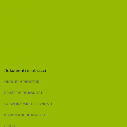
Za občane
informacije
Črjanske cajtnge
Za invalide
Mladinske novičke
Varuhov kotiček
Civilna zaščita
Dograditev kanalizacijskega sistema v Občini Črna na Koroškem
Oskrba s pitno vodo
Uporabne povezave
Pobude in vprašanja
Dokumenti in obrazci
OKOLJE IN PROSTOR
DRUŽBENE DEJAVNOSTI
GOSPODARSKE DEJAVNOSTI
KOMUNALNE DEJAVNOSTI
CENIKI