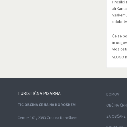
Prosilci 
ali Karit
Vsakemu 
odobritv
Če se bo
in odgov
vlog ost
VLOGO 
TURISTIČNA
PISARNA
DOMOV
TIC OBČINA ČRNA NA KOROŠKEM
OBČINA ČRN
ZA OBČANE
Center 101, 2393 Črna na Koroškem