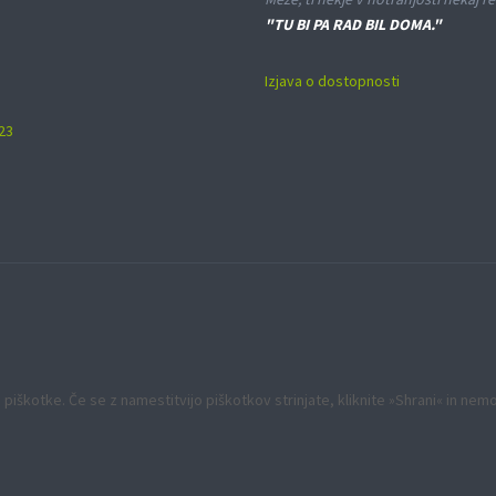
"TU BI PA RAD BIL DOMA."
Izjava o dostopnosti
23
 piškotke. Če se z namestitvijo piškotkov strinjate, kliknite »Shrani« in ne