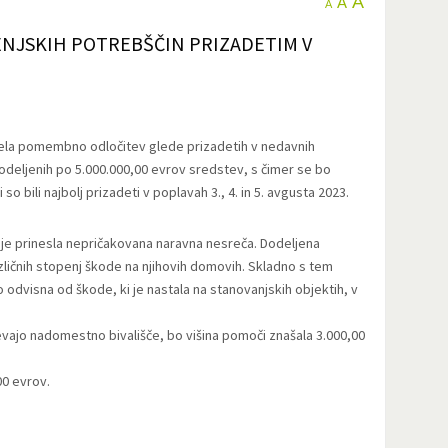
A
A
A
ENJSKIH POTREBŠČIN PRIZADETIM V
rejela pomembno odločitev glede prizadetih v nedavnih
odeljenih po 5.000.000,00 evrov sredstev, s čimer se bo
o bili najbolj prizadeti v poplavah 3., 4. in 5. avgusta 2023.
 je prinesla nepričakovana naravna nesreča. Dodeljena
čnih stopenj škode na njihovih domovih. Skladno s tem
 odvisna od škode, ki je nastala na stanovanjskih objektih, v
htevajo nadomestno bivališče, bo višina pomoči znašala 3.000,00
00 evrov.