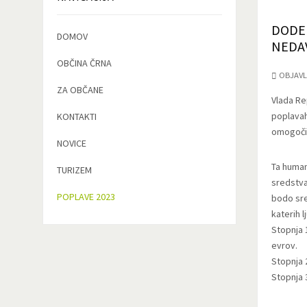
DODEL
DOMOV
NEDAV
OBČINA ČRNA
OBJAVL
ZA OBČANE
Vlada Re
poplavah
KONTAKTI
omogočila
NOVICE
Ta human
TURIZEM
sredstva
POPLAVE 2023
bodo sre
katerih l
Stopnja 
evrov.
Stopnja 
Stopnja 