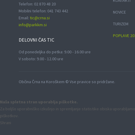
KONTAKTI
Telefon: 02 870 48 20
Mobilni telefon: 041 743 442
NOVICE
Email:
tic@crna.si
TURIZEM
info@parkkm.si
POPLAVE 20
DELOVNI
ČAS TIC
Od ponedeljka do petka: 9.00 - 16.00 ure
V soboto: 9.00 - 12.00 ure
Občina Črna na Koroškem © Vse pravice so pridržane.
Naša spletna stran uporablja piškotke.
Za boljšo uporabniško izkušnjo in spremljanje statistike obiska uporabljamo
piškotkov.
Shrani