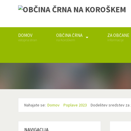
DOMOV
OBČINA ČRNA
ZA OBČANE
vstopna stran
na Koroškem
informacije
Nahajate se:
Domov
Poplave 2023
Dodelitev sredstev za z
NAVIGACIJA