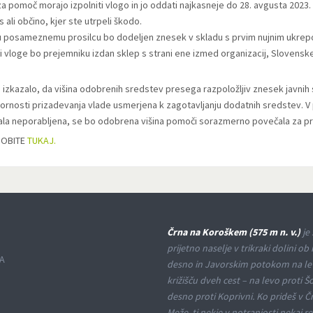
za pomoč morajo izpolniti vlogo in jo oddati najkasneje do 28. avgusta 2023.
as ali občino, kjer ste utrpeli škodo.
posameznemu prosilcu bo dodeljen znesek v skladu s prvim nujnim ukrepom
i vloge bo prejemniku izdan sklep s strani ene izmed organizacij, Slovenske
 izkazalo, da višina odobrenih sredstev presega razpoložljiv znesek javnih
ornosti prizadevanja vlade usmerjena k zagotavljanju dodatnih sredstev. 
ala neporabljena, se bo odobrena višina pomoči sorazmerno povečala za pr
DOBITE
TUKAJ.
Črna na Koroškem (575 m n. v.)
je 
prijetno naselje v trikraki dolini ob 
A
desno in Javorskim potokom na le
križišču dveh cest – na levo proti Š
desno proti Koprivni. Ko prideš v Č
Meže, ti nekje v notranjosti nekaj re