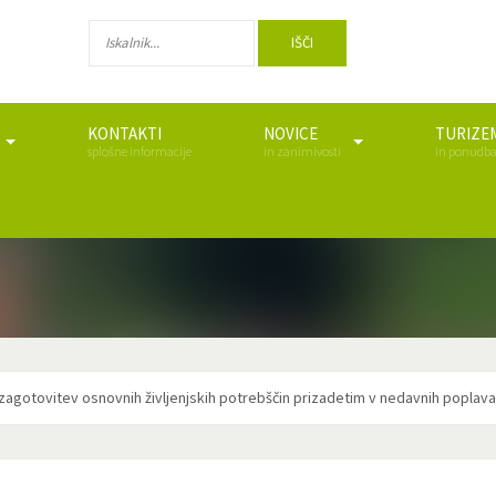
IŠČI
KONTAKTI
NOVICE
TURIZE
splošne informacije
in zanimivosti
in ponudb
agotovitev osnovnih življenjskih potrebščin prizadetim v nedavnih poplavah 