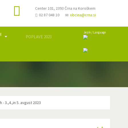
Center 101, 2393 Črna na Koroškem
02 87 048 10
obcina@crna.si
Jezik / Language
M
POPLAVE 2023
a
- 3.,4.,in 5. avgust 2023