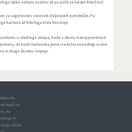
 Vlogo lahko oddate osebno ali po pošti na lokalni Rdeči križ
 za zagotovitev osnovnih življenjskih potrebščin. Po
ga Karitasa ali Rdečega križa Slovenije.
 sredstev iz vladnega sklepa, bodo v okviru transparentnosti
V primeru, da bodo namenska javna sredstva na podlagi ocene
vo in drugo škodno stopnjo.
slikovito,
reki Meži na
vo, na
oštanju in
rno po dolini
če: