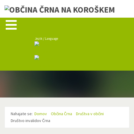
Jezik / Language
Nahajate se:
Domov
Občina Črna
Društva v občini
Društvo invalidov Črna