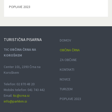
POPLAVE 2023
TURISTIČNA
PISARNA
DOMOV
TIC OBČINA ČRNA NA
OBČINA ČRNA
KOROŠKEM
ZA OBČANE
Center 101, 2393 Črna na
KONTAKTI
Koroškem
NOVICE
Telefon: 02 870 48 20
TURIZEM
Mobilni telefon: 041 743 442
Email:
tic@crna.si
POPLAVE 2023
info@parkkm.si