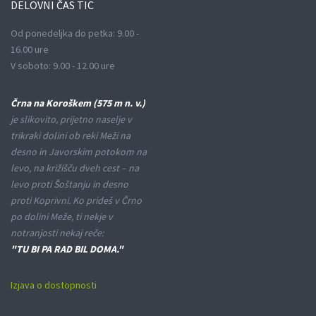
DELOVNI
ČAS TIC
Od ponedeljka do petka: 9.00 -
16.00 ure
V soboto: 9.00 - 12.00 ure
Črna na Koroškem (575 m n. v.)
je slikovito, prijetno naselje v
trikraki dolini ob reki Meži na
desno in Javorskim potokom na
levo, na križišču dveh cest – na
levo proti Šoštanju in desno
proti Koprivni. Ko prideš v Črno
po dolini Meže, ti nekje v
notranjosti nekaj reče:
"TU BI PA RAD BIL DOMA."
Izjava o dostopnosti