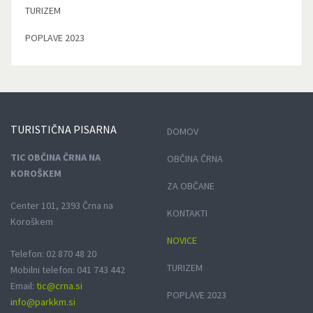
TURIZEM
POPLAVE 2023
TURISTIČNA
PISARNA
DOMOV
TIC OBČINA ČRNA NA
OBČINA ČRNA
KOROŠKEM
ZA OBČANE
Center 101, 2393 Črna na
KONTAKTI
Koroškem
NOVICE
Telefon: 02 870 48 20
TURIZEM
Mobilni telefon: 041 743 442
Email:
tic@crna.si
POPLAVE 2023
info@parkkm.si