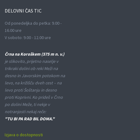
DELOVNI
ČAS TIC
Od ponedeljka do petka: 9.00 -
16.00 ure
V soboto: 9.00 - 12.00 ure
Črna na Koroškem (575 m n. v.)
je slikovito, prijetno naselje v
trikraki dolini ob reki Meži na
desno in Javorskim potokom na
levo, na križišču dveh cest – na
levo proti Šoštanju in desno
proti Koprivni. Ko prideš v Črno
po dolini Meže, ti nekje v
notranjosti nekaj reče:
"TU BI PA RAD BIL DOMA."
Izjava o dostopnosti