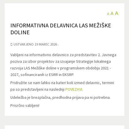
A
A
A
INFORMATIVNA DELAVNICA LAS MEŽIŠKE
DOLINE
USTVARJENO 19 MAREC 2026
Vabljeni na informativno delavnico za predstavitev 2. Javnega
poziva za izbor projektov za izvajanje Strategije lokalnega
razvoja LAS Mežiške doline v programskem obdobju 2021 -
2027, sofinanciranih iz ESRR in EKSRP.
Pridružite se nam lahko na kateri koli izmed delavnic, termini
pa so predstavljeni na naslednji
POVEZAVI
.
Udeležba je brezplačna, predhodna prijava pa ni potrebna.
Prisrčno vabljeni!