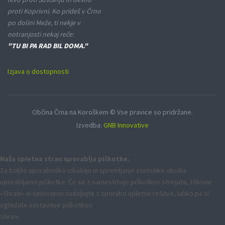
proti Koprivni. Ko prideš v Črno
po dolini Meže, ti nekje v
notranjosti nekaj reče:
"TU BI PA RAD BIL DOMA."
Izjava o dostopnosti
Občina Črna na Koroškem © Vse pravice so pridržane.
Izvedba:
GNB Innovative
Naša spletna stran uporablja piškotke.
Za boljšo uporabniško izkušnjo in spremljanje statistike obiska
uporabljamo piškotke. Če se z namestitvijo piškotkov strinjate, kliknite
»Shrani« in nemoteno nadaljujte z uporabo spletne rešitve, lahko pa si
ogledate nastavitve piškotkov.
Shrani