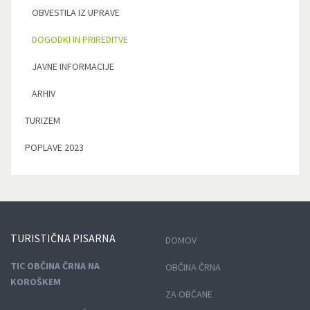
OBVESTILA IZ UPRAVE
DOGODKI IN PRIREDITVE
JAVNE INFORMACIJE
ARHIV
TURIZEM
POPLAVE 2023
TURISTIČNA
PISARNA
DOMOV
TIC OBČINA ČRNA NA
OBČINA ČRNA
KOROŠKEM
ZA OBČANE