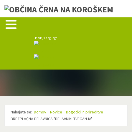
Jezik / Language
Nahajate se:
Domov
Novice
Dogodki in prireditve
BREZPLAČNA DELAVNICA "DEJAVNIKI TVEGANJA"