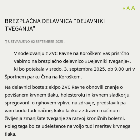
A
A
A
BREZPLAČNA DELAVNICA "DEJAVNIKI
TVEGANJA"
USTVARJENO 02 SEPTEMBER 2025
V sodelovanju z ZVC Ravne na Koroškem vas prisrčno
vabimo na brezplačno delavnico »Dejavniki tveganja«,
ki bo potekala v sredo, 3. septembra 2025, ob 9.00 uri v
Športnem parku Črna na Koroškem.
Na delavnici boste z ekipo ZVC Ravne obnovili znanje o
povišanem krvnem tlaku, holesterolu in krvnem sladkorju,
spregovorili o njihovem vplivu na zdravje, predstavili pa
vam bodo tudi načine, kako lahko z zdravim načinom
življenja zmanjšate tveganje za razvoj kroničnih bolezni.
Poleg tega bo za udeležence na voljo tudi meritev krvnega
tlaka.