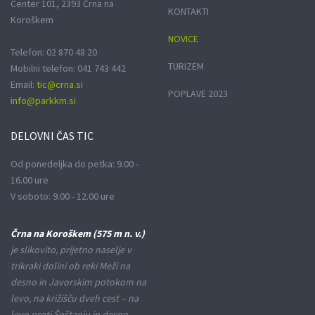
Center 101, 2393 Črna na
KONTAKTI
Koroškem
NOVICE
Telefon: 02 870 48 20
TURIZEM
Mobilni telefon: 041 743 442
Email:
tic@crna.si
POPLAVE 2023
info@parkkm.si
DELOVNI
ČAS TIC
Od ponedeljka do petka: 9.00 -
16.00 ure
V soboto: 9.00 - 12.00 ure
Črna na Koroškem (575 m n. v.)
je slikovito, prijetno naselje v
trikraki dolini ob reki Meži na
desno in Javorskim potokom na
levo, na križišču dveh cest – na
levo proti Šoštanju in desno