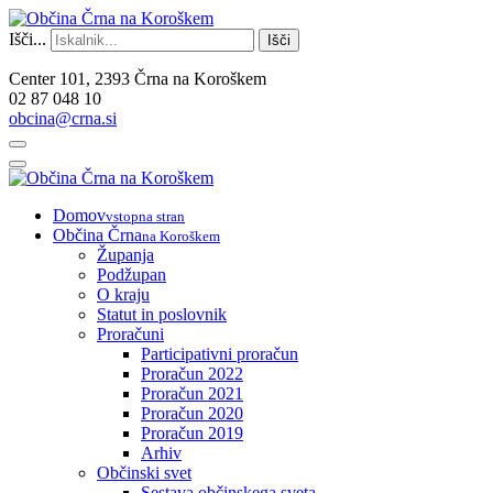
Išči...
Išči
Center 101, 2393 Črna na Koroškem
02 87 048 10
obcina@crna.si
Domov
vstopna stran
Občina Črna
na Koroškem
Županja
Podžupan
O kraju
Statut in poslovnik
Proračuni
Participativni proračun
Proračun 2022
Proračun 2021
Proračun 2020
Proračun 2019
Arhiv
Občinski svet
Sestava občinskega sveta