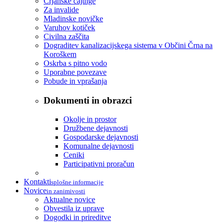
Črjanske cajtnge
Za invalide
Mladinske novičke
Varuhov kotiček
Civilna zaščita
Dograditev kanalizacijskega sistema v Občini Črna na
Koroškem
Oskrba s pitno vodo
Uporabne povezave
Pobude in vprašanja
Dokumenti in obrazci
Okolje in prostor
Družbene dejavnosti
Gospodarske dejavnosti
Komunalne dejavnosti
Ceniki
Participativni proračun
Kontakti
splošne informacije
Novice
in zanimivosti
Aktualne novice
Obvestila iz uprave
Dogodki in prireditve