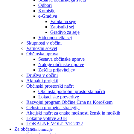
Odbori
Komisije
e-Gradiva
Vabila na seje
Zapisniki sej
Gradivo za seje
Videoposnetki sej
Skupnosti v občini
Varnostni sosvet
Občinska uprava
Sestava občinske uprave
Naloge občinske uprave
Zaščita prijaviteljev
Društva v občini
Aktualni projekti
Občinski prostorski načrt
Občinski podrobni prostorski načrti
Lokacijske preveritve
Razvojni program Občine Črna na Koroškem
Celostna prometna strategija
Akcijski načrt za enake možnosti žensk in moških
Lokalne volitve 2018
LOKALNE VOLITVE 2022
Za občane
informacije