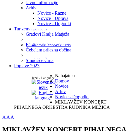
Javne informacije
Arhiv
Novice - Razne
Novice - Uprava
Novice - Dogodki
Turizem
in ponudba
Gradovi Kralja Matjaža
K24
Koroški hribovski izziv
Čebelam prijazna občina
Smučišče Črna
Poplave 2023
Nahajate se:
Jezik / Language
Domov
Novice
Arhiv
Novice - Dogodki
MIKLAVŽEV KONCERT
PIHALNEGA ORKESTRA RUDNIKA MEŽICA
A
A
A
MIKLAVŽEV KONCERT PIHALNEGA