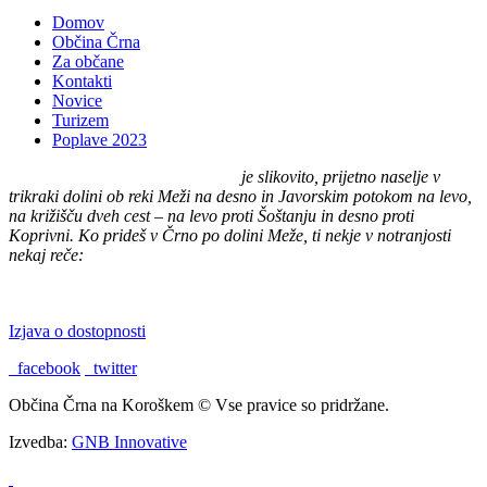
Domov
Občina Črna
Za občane
Kontakti
Novice
Turizem
Poplave 2023
Črna na Koroškem (575 m n. v.)
je slikovito, prijetno naselje v
trikraki dolini ob reki Meži na desno in Javorskim potokom na levo,
na križišču dveh cest – na levo proti Šoštanju in desno proti
Koprivni. Ko prideš v Črno po dolini Meže, ti nekje v notranjosti
nekaj reče:
"TU BI PA RAD BIL DOMA."
Izjava o dostopnosti
facebook
twitter
Občina Črna na Koroškem © Vse pravice so pridržane.
Izvedba:
GNB Innovative