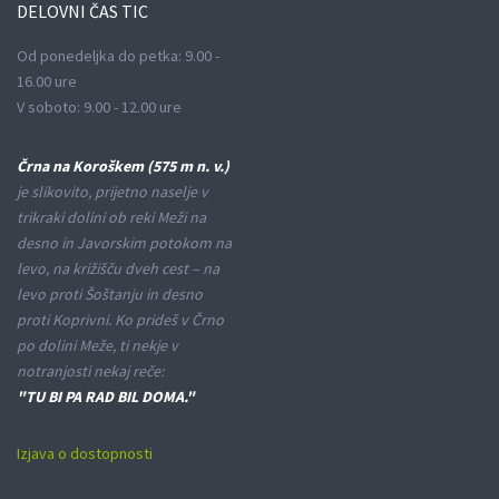
DELOVNI
ČAS TIC
Od ponedeljka do petka: 9.00 -
16.00 ure
V soboto: 9.00 - 12.00 ure
Črna na Koroškem (575 m n. v.)
je slikovito, prijetno naselje v
trikraki dolini ob reki Meži na
desno in Javorskim potokom na
levo, na križišču dveh cest – na
levo proti Šoštanju in desno
proti Koprivni. Ko prideš v Črno
po dolini Meže, ti nekje v
notranjosti nekaj reče:
"TU BI PA RAD BIL DOMA."
Izjava o dostopnosti