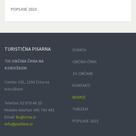
POPLAVE 2023
TURISTIČNA
PISARNA
DOMOV
TIC OBČINA ČRNA NA
OBČINA ČRNA
KOROŠKEM
ZA OBČANE
Center 101, 2393 Črna na
KONTAKTI
Koroškem
NOVICE
Telefon: 02 870 48 20
TURIZEM
Mobilni telefon: 041 743 442
Email:
tic@crna.si
POPLAVE 2023
info@parkkm.si