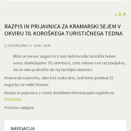
A
A
A
RAZPIS IN PRIJAVNICA ZA KRAMARSKI SEJEM V
OKVIRU 70. KOROŠKEGA TURISTIČNEGA TEDNA
USTVARJENO 17 JUNIJ 2026
Bliža se mesec avgust in s tem tudi Koroški turistični teden.
Letos obeležujemo 70. obletnico, zato vabimo vse razstavljalce,
da se nam pridružite ob tej častitljivi obletnici.
Kramarski sejem bo, tako kot vsako leto, tudi letos potekal 15.
avgusta, na veliki šmaren.
Razpis in prijavnico z vsemi dodatnimi informacijami najdete na
POVEZAVI
.
Prisrčno vabljeni!
NAVIGACIJA