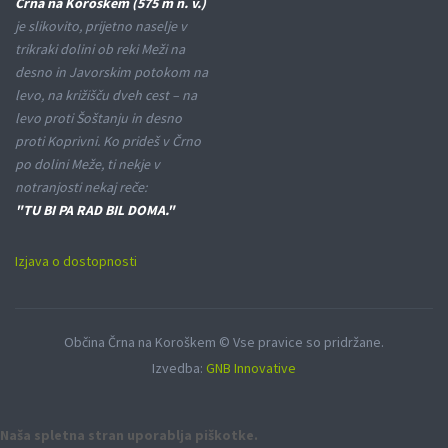
Črna na Koroškem (575 m n. v.)
je slikovito, prijetno naselje v
trikraki dolini ob reki Meži na
desno in Javorskim potokom na
levo, na križišču dveh cest – na
levo proti Šoštanju in desno
proti Koprivni. Ko prideš v Črno
po dolini Meže, ti nekje v
notranjosti nekaj reče:
"TU BI PA RAD BIL DOMA."
Izjava o dostopnosti
Občina Črna na Koroškem © Vse pravice so pridržane.
Izvedba:
GNB Innovative
Naša spletna stran uporablja piškotke.