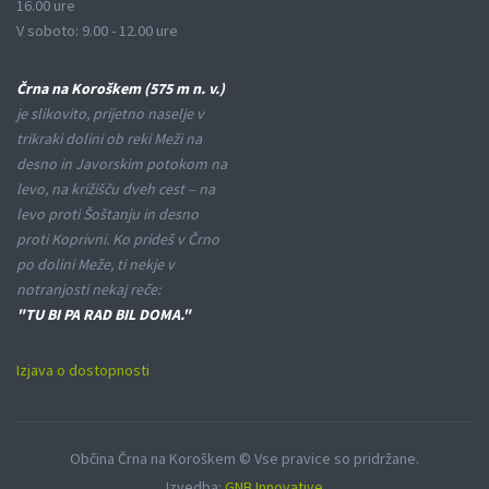
16.00 ure
V soboto: 9.00 - 12.00 ure
Črna na Koroškem (575 m n. v.)
je slikovito, prijetno naselje v
trikraki dolini ob reki Meži na
desno in Javorskim potokom na
levo, na križišču dveh cest – na
levo proti Šoštanju in desno
proti Koprivni. Ko prideš v Črno
po dolini Meže, ti nekje v
notranjosti nekaj reče:
"TU BI PA RAD BIL DOMA."
Izjava o dostopnosti
Občina Črna na Koroškem © Vse pravice so pridržane.
Izvedba:
GNB Innovative