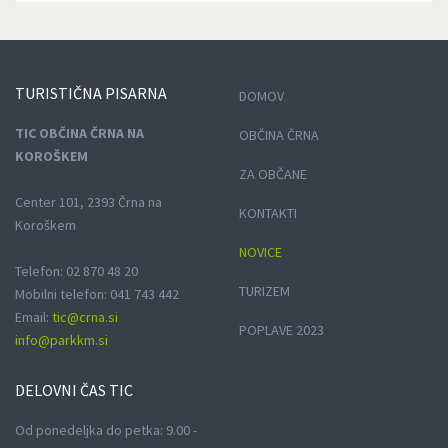
TURISTIČNA
PISARNA
DOMOV
TIC OBČINA ČRNA NA
OBČINA ČRNA
KOROŠKEM
ZA OBČANE
Center 101, 2393 Črna na
KONTAKTI
Koroškem
NOVICE
Telefon: 02 870 48 20
TURIZEM
Mobilni telefon: 041 743 442
Email:
tic@crna.si
POPLAVE 2023
info@parkkm.si
DELOVNI
ČAS TIC
Od ponedeljka do petka: 9.00 -