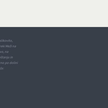
slikovito,
reki Meži na
vo, na
oštanju in
rno po dolini
če: