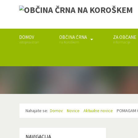
DOMOV
OBČINA ČRNA
ZA OBČANE
vstopna stran
na Koroškem
informacije
Nahajate se:
Domov
Novice
Aktualne novice
POMAGAM Č
NAVIGACIJA