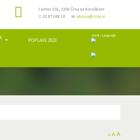
Center 101, 2393 Črna na Koroškem
02 87 048 10
obcina@crna.si
Jezik / Language
M
POPLAVE 2023
a
A
A
A