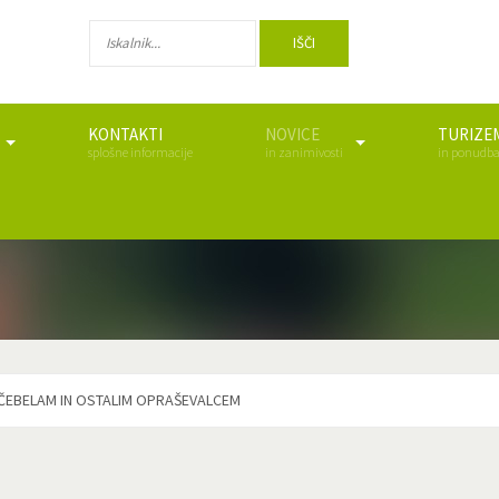
IŠČI
KONTAKTI
NOVICE
TURIZE
splošne informacije
in zanimivosti
in ponudb
EBELAM IN OSTALIM OPRAŠEVALCEM