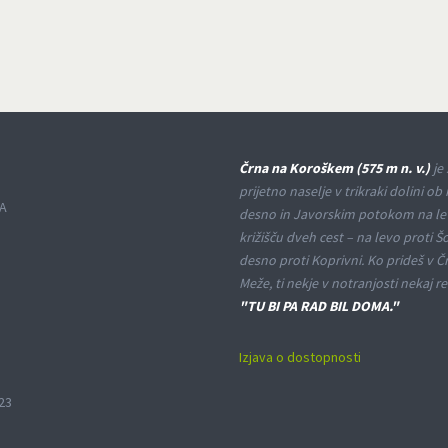
Črna na Koroškem (575 m n. v.)
je 
prijetno naselje v trikraki dolini ob 
A
desno in Javorskim potokom na le
križišču dveh cest – na levo proti Š
desno proti Koprivni. Ko prideš v Č
Meže, ti nekje v notranjosti nekaj re
"TU BI PA RAD BIL DOMA."
Izjava o dostopnosti
23