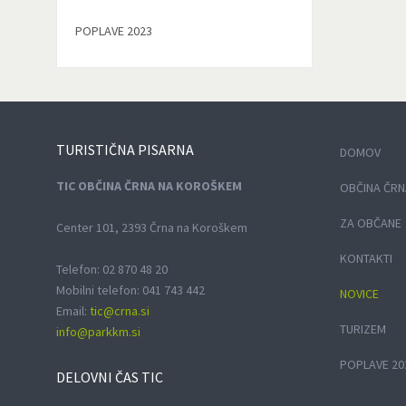
POPLAVE 2023
TURISTIČNA
PISARNA
DOMOV
TIC OBČINA ČRNA NA KOROŠKEM
OBČINA ČRN
ZA OBČANE
Center 101, 2393 Črna na Koroškem
KONTAKTI
Telefon: 02 870 48 20
Mobilni telefon: 041 743 442
NOVICE
Email:
tic@crna.si
TURIZEM
info@parkkm.si
POPLAVE 20
DELOVNI
ČAS TIC