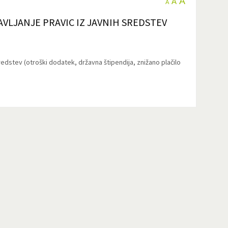
A
A
A
VLJANJE PRAVIC IZ JAVNIH SREDSTEV
redstev (otroški dodatek, državna štipendija, znižano plačilo