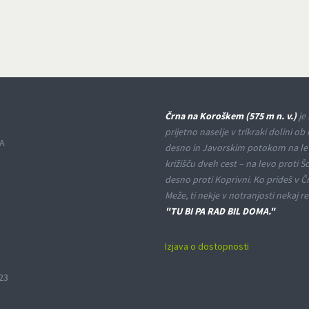
Črna na Koroškem (575 m n. v.)
je 
prijetno naselje v trikraki dolini ob 
A
desno in Javorskim potokom na le
križišču dveh cest – na levo proti Š
desno proti Koprivni. Ko prideš v Č
Meže, ti nekje v notranjosti nekaj re
"TU BI PA RAD BIL DOMA."
Izjava o dostopnosti
23