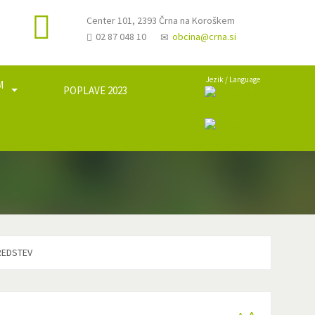
Center 101, 2393 Črna na Koroškem
02 87 048 10
obcina@crna.si
Jezik / Language
M
POPLAVE 2023
a
REDSTEV