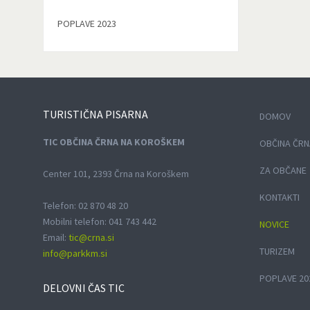
POPLAVE 2023
TURISTIČNA
PISARNA
DOMOV
TIC OBČINA ČRNA NA KOROŠKEM
OBČINA ČRN
ZA OBČANE
Center 101, 2393 Črna na Koroškem
KONTAKTI
Telefon: 02 870 48 20
Mobilni telefon: 041 743 442
NOVICE
Email:
tic@crna.si
TURIZEM
info@parkkm.si
POPLAVE 20
DELOVNI
ČAS TIC