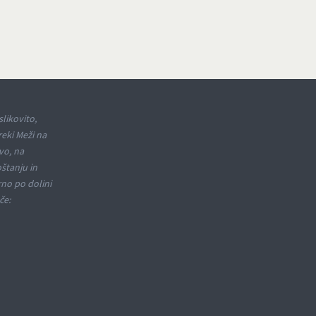
slikovito,
reki Meži na
vo, na
oštanju in
rno po dolini
če: