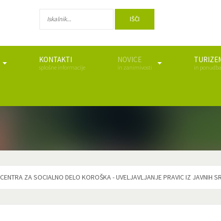
IŠČI
KONTAKTI
NOVICE
TURIZE
splošne informacije
in zanimivosti
in ponudb
CENTRA ZA SOCIALNO DELO KOROŠKA - UVELJAVLJANJE PRAVIC IZ JAVNIH S