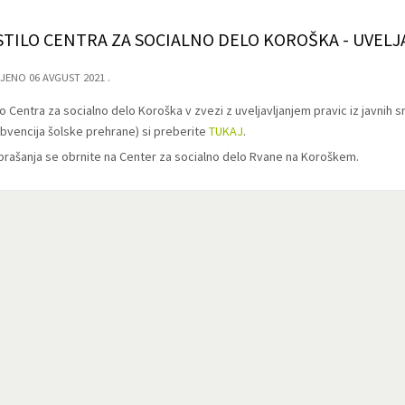
TILO CENTRA ZA SOCIALNO DELO KOROŠKA - UVELJA
JENO 06 AVGUST 2021
o Centra za socialno delo Koroška v zvezi z uveljavljanjem pravic iz javnih s
ubvencija šolske prehrane) si preberite
TUKAJ
.
prašanja se obrnite na Center za socialno delo Rvane na Koroškem.