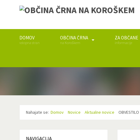
DOMOV
OBČINA ČRNA
ZA OBČANE
vstopna stran
na Koroškem
informacije
Nahajate se:
Domov
Novice
Aktualne novice
OBVESTILO 
NAVIGACIJA