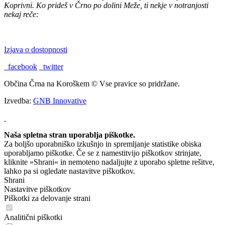
Koprivni. Ko prideš v Črno po dolini Meže, ti nekje v notranjosti
nekaj reče:
"TU BI PA RAD BIL DOMA."
Izjava o dostopnosti
facebook
twitter
Občina Črna na Koroškem © Vse pravice so pridržane.
Izvedba:
GNB Innovative
Naša spletna stran uporablja piškotke.
Za boljšo uporabniško izkušnjo in spremljanje statistike obiska
uporabljamo piškotke. Če se z namestitvijo piškotkov strinjate,
kliknite »Shrani« in nemoteno nadaljujte z uporabo spletne rešitve,
lahko pa si ogledate nastavitve piškotkov.
Shrani
Nastavitve piškotkov
Piškotki za delovanje strani
Analitični piškotki