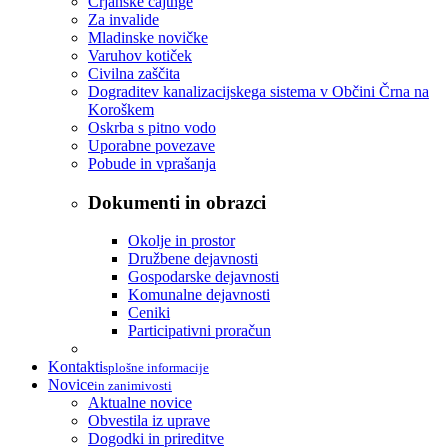
Črjanske cajtnge
Za invalide
Mladinske novičke
Varuhov kotiček
Civilna zaščita
Dograditev kanalizacijskega sistema v Občini Črna na
Koroškem
Oskrba s pitno vodo
Uporabne povezave
Pobude in vprašanja
Dokumenti in obrazci
Okolje in prostor
Družbene dejavnosti
Gospodarske dejavnosti
Komunalne dejavnosti
Ceniki
Participativni proračun
Kontakti
splošne informacije
Novice
in zanimivosti
Aktualne novice
Obvestila iz uprave
Dogodki in prireditve