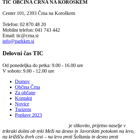
TIC OBČINA ČRNA NA KOROŠKEM
Center 101, 2393 Črna na Koroškem
Telefon: 02 870 48 20
Mobilni telefon: 041 743 442
Email:
tic@crna.si
info@parkkm.si
Delovni
čas TIC
Od ponedeljka do petka: 9.00 - 16.00 ure
V soboto: 9.00 - 12.00 ure
Domov
Občina Črna
Za občane
Kontakti
Novice
Turizem
Poplave 2023
Črna na Koroškem (575 m n. v.)
je slikovito, prijetno naselje v
trikraki dolini ob reki Meži na desno in Javorskim potokom na levo,
na križišču dveh cest – na levo proti Šoštanju in desno proti