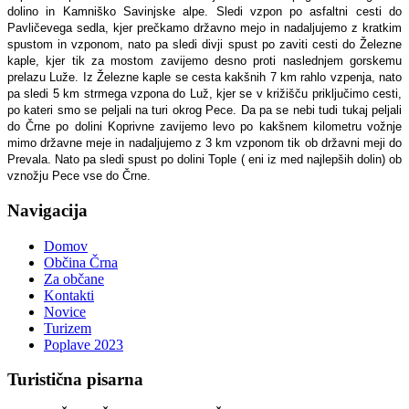
dolino in Kamniško Savinjske alpe. Sledi vzpon po asfaltni cesti do
Pavličevega sedla, kjer prečkamo državno mejo in nadaljujemo z kratkim
spustom in vzponom, nato pa sledi divji spust po zaviti cesti do Železne
kaple, kjer tik za mostom zavijemo desno proti naslednjem gorskemu
prelazu Luže. Iz Železne kaple se cesta kakšnih 7 km rahlo vzpenja, nato
pa sledi 5 km strmega vzpona do Luž, kjer se v križišču priključimo cesti,
po kateri smo se peljali na turi okrog Pece. Da pa se nebi tudi tukaj peljali
do Črne po dolini Koprivne zavijemo levo po kakšnem kilometru vožnje
mimo državne meje in nadaljujemo z 3 km vzponom tik ob državni meji do
Prevala. Nato pa sledi spust po dolini Tople ( eni iz med najlepših dolin) ob
vznožju Pece vse do Črne.
Navigacija
Domov
Občina Črna
Za občane
Kontakti
Novice
Turizem
Poplave 2023
Turistična
pisarna