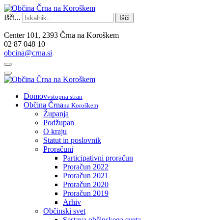
Išči...
Išči
Center 101, 2393 Črna na Koroškem
02 87 048 10
obcina@crna.si
Domov
vstopna stran
Občina Črna
na Koroškem
Županja
Podžupan
O kraju
Statut in poslovnik
Proračuni
Participativni proračun
Proračun 2022
Proračun 2021
Proračun 2020
Proračun 2019
Arhiv
Občinski svet
Sestava občinskega sveta