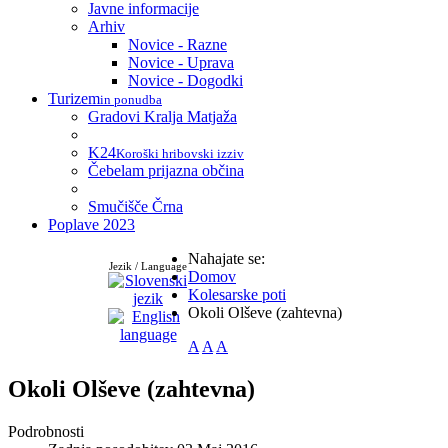
Javne informacije
Arhiv
Novice - Razne
Novice - Uprava
Novice - Dogodki
Turizem
in ponudba
Gradovi Kralja Matjaža
K24
Koroški hribovski izziv
Čebelam prijazna občina
Smučišče Črna
Poplave 2023
Nahajate se:
Jezik / Language
Domov
Kolesarske poti
Okoli Olševe (zahtevna)
A
A
A
Okoli Olševe (zahtevna)
Podrobnosti