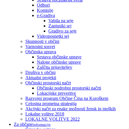
Odbori
Komisije
e-Gradiva
Vabila na seje
Zapisniki sej
Gradivo za seje
Videoposnetki sej
Skupnosti v občini
Varnostni sosvet
Občinska uprava
Sestava občinske uprave
Naloge občinske uprave
Zaščita prijaviteljev
Društva v občini
Aktualni projekti
Občinski prostorski načrt
Občinski podrobni prostorski načrti
Lokacijske preveritve
Razvojni program Občine Črna na Koroškem
Celostna prometna strategija
Akcijski načrt za enake možnosti žensk in moških
Lokalne volitve 2018
LOKALNE VOLITVE 2022
Za občane
informacije