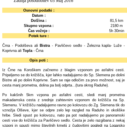
Zadnja posodobitev 03 Maj 2016
Osnovni podatki :
Datum :
Dolžina :
81,5 km
Skupno vzpona :
2180 m
Čas vožnje :
5h 30min
Potek ture :
Črna - Podolševa ali
Bistra
- Pavličevo sedlo - Železna kapla- Luže -
Koprivna ali
Topla
- Črna
Opis poti :
Iz Črne na Koroškem začnemo z blagim vzponom po asfaltni cesti.
Pripeljemo se do križišča, kjer lahko nadaljujemo do Sp. Slemena po dolini
Bistre ali po dolini Koprivne. Sam se raje odločim za prvo možnost, saj je
cesta manj prometna, dolina pa bolj odprta...(tura okrog Raduhe).
Po kakšnih 5km vzpona po asfaltni cesti, sledi manj prometna
makadamska cesta z srednje zahtevnim vzponom do križišča na Sp.
Slemenu. V križišču nadaljujemo ravno po kolovozu do Zg. Slemena tik do
vznožja Olševe, kjer se odpre zelo lep razgled na Raduho in okoliške
hribe. Sledi spust po kolovozu, nato pa pot nadaljujemo po panoramski
cesti vse do križišča za Pavličevo sedlo. Cesta je zelo razgibana z nekaj
vzponi in spusti mimo številnih kmetij z čudovitimi pogledi na Logarsko