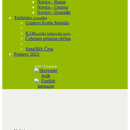
Novice - Razne
Novice - Uprava
Novice - Dogodki
Turizem
in ponudba
Gradovi Kralja Matjaža
K24
Koroški hribovski izziv
Čebelam prijazna občina
Smučišče Črna
Poplave 2023
Jezik / Language