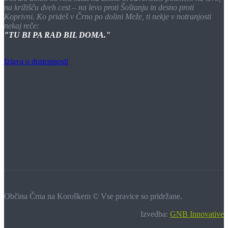
na križišču dveh cest – na levo proti Šoštanju in desno proti
Koprivni. Ko prideš v Črno po dolini Meže, ti nekje v notranjosti
nekaj reče:
"TU BI PA RAD BIL DOMA."
Izjava o dostopnosti
Občina Črna na Koroškem © Vse pravice so pridržane.
Izvedba:
GNB Innovative