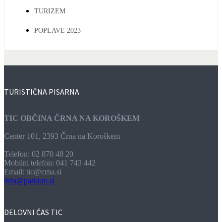
TURIZEM
POPLAVE 2023
TURISTIČNA
PISARNA
TIC OBČINA ČRNA NA KOROŠKEM
Center 101, 2393 Črna na Koroškem
Telefon: 02 870 48 20
Mobilni telefon: 041 743 442
Email:
tic@crna.si
info@parkkm.si
DELOVNI
ČAS TIC