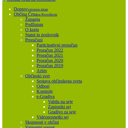
Domov
vstopna stran
Občina Črna
na Koroškem
Županja
Podžupan
O kraju
Statut in poslovnik
Proračuni
Participativni proračun
Proračun 2022
Proračun 2021
Proračun 2020
Proračun 2019
Arhiv
Občinski svet
Sestava občinskega sveta
Odbori
Komisije
e-Gradiva
Vabila na seje
Zapisniki sej
Gradivo za seje
Videoposnetki sej
Skupnosti v občini
Varnostni sosvet