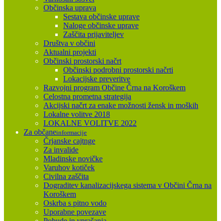
Občinska uprava
Sestava občinske uprave
Naloge občinske uprave
Zaščita prijaviteljev
Društva v občini
Aktualni projekti
Občinski prostorski načrt
Občinski podrobni prostorski načrti
Lokacijske preveritve
Razvojni program Občine Črna na Koroškem
Celostna prometna strategija
Akcijski načrt za enake možnosti žensk in moških
Lokalne volitve 2018
LOKALNE VOLITVE 2022
Za občane
informacije
Črjanske cajtnge
Za invalide
Mladinske novičke
Varuhov kotiček
Civilna zaščita
Dograditev kanalizacijskega sistema v Občini Črna na
Koroškem
Oskrba s pitno vodo
Uporabne povezave
Pobude in vprašanja