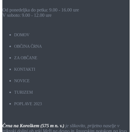
Od ponedeljka do petka: 9.00 - 16.00 ure
V soboto: 9.00 - 12.00 ure
DOMOV
OBČINA ČRNA
ZA OBČANE
KONTAKTI
NOVICE
TURIZEM
POPLAVE 2023
Črna na Koroškem (575 m n. v.)
je slikovito, prijetno naselje v
trikraki dolini ob reki Meži na desno in Javorskim potokom na levo,