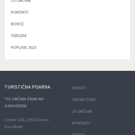
ZA OBČANE
KONTAKTI
NOVICE
TURIZEM
POPLAVE 2023
TURISTIČNA
PISARNA
DOMOV
TIC OBČINA ČRNA NA
OBČINA ČRNA
KOROŠKEM
ZA OBČANE
Center 101, 2393 Črna na
KONTAKTI
Koroškem
NOVICE