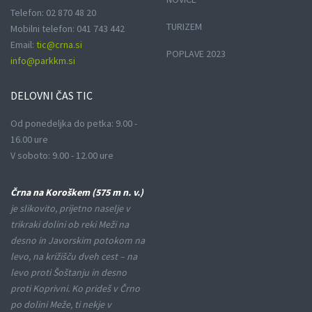
Telefon: 02 870 48 20
TURIZEM
Mobilni telefon: 041 743 442
Email:
tic@crna.si
POPLAVE 2023
info@parkkm.si
DELOVNI
ČAS TIC
Od ponedeljka do petka: 9.00 -
16.00 ure
V soboto: 9.00 - 12.00 ure
Črna na Koroškem (575 m n. v.)
je slikovito, prijetno naselje v
trikraki dolini ob reki Meži na
desno in Javorskim potokom na
levo, na križišču dveh cest – na
levo proti Šoštanju in desno
proti Koprivni. Ko prideš v Črno
po dolini Meže, ti nekje v