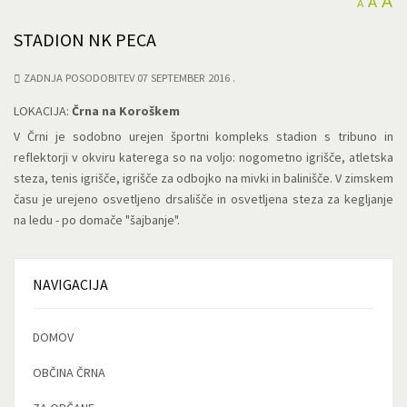
A
A
A
STADION NK PECA
ZADNJA POSODOBITEV 07 SEPTEMBER 2016
LOKACIJA:
Črna na Koroškem
V Črni je sodobno urejen športni kompleks stadion s tribuno in
reflektorji v okviru katerega so na voljo: nogometno igrišče, atletska
steza, tenis igrišče, igrišče za odbojko na mivki in balinišče. V zimskem
času je urejeno osvetljeno drsališče in osvetljena steza za kegljanje
na ledu - po domače "šajbanje".
NAVIGACIJA
DOMOV
OBČINA ČRNA