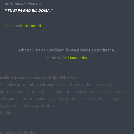
notranjosti nekaj reče:
"TU BI PA RAD BIL DOMA."
Izjava o dostopnosti
Občina Črna na Koroškem © Vse pravice so pridržane.
Izvedba:
GNB Innovative
Naša spletna stran uporablja piškotke.
Za boljšo uporabniško izkušnjo in spremljanje statistike obiska
uporabljamo piškotke. Če se z namestitvijo piškotkov strinjate, kliknite
»Shrani« in nemoteno nadaljujte z uporabo spletne rešitve, lahko pa si
ogledate nastavitve piškotkov.
Shrani
Nastavitve piškotkov