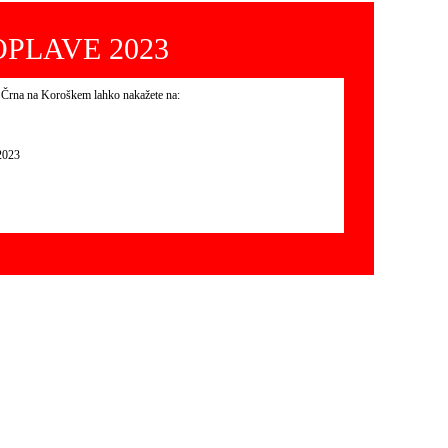
PLAVE 2023
 Črna na Koroškem lahko nakažete na:
023