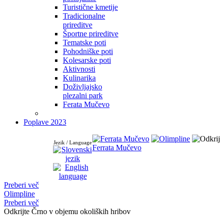
Turistične kmetije
Tradicionalne
prireditve
Športne prireditve
Tematske poti
Pohodniške poti
Kolesarske poti
Aktivnosti
Kulinarika
Doživljajsko
plezalni park
Ferata Mučevo
Poplave 2023
Jezik / Language
Ferrata Mučevo
Preberi več
Olimpline
Preberi več
Odkrijte Črno v objemu okoliških hribov