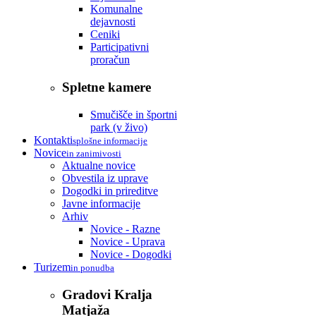
Komunalne
dejavnosti
Ceniki
Participativni
proračun
Spletne kamere
Smučišče in športni
park (v živo)
Kontakti
splošne informacije
Novice
in zanimivosti
Aktualne novice
Obvestila iz uprave
Dogodki in prireditve
Javne informacije
Arhiv
Novice - Razne
Novice - Uprava
Novice - Dogodki
Turizem
in ponudba
Gradovi Kralja
Matjaža