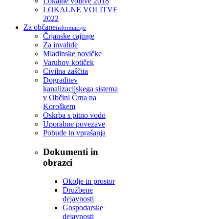
Lokalne volitve 2018
LOKALNE VOLITVE
2022
Za občane
informacije
Črjanske cajtnge
Za invalide
Mladinske novičke
Varuhov kotiček
Civilna zaščita
Dograditev
kanalizacijskega sistema
v Občini Črna na
Koroškem
Oskrba s pitno vodo
Uporabne povezave
Pobude in vprašanja
Dokumenti in
obrazci
Okolje in prostor
Družbene
dejavnosti
Gospodarske
dejavnosti