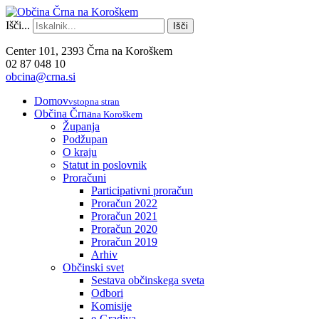
Išči...
Išči
Center 101, 2393 Črna na Koroškem
02 87 048 10
obcina@crna.si
Domov
vstopna stran
Občina Črna
na Koroškem
Županja
Podžupan
O kraju
Statut in poslovnik
Proračuni
Participativni proračun
Proračun 2022
Proračun 2021
Proračun 2020
Proračun 2019
Arhiv
Občinski svet
Sestava občinskega sveta
Odbori
Komisije
e-Gradiva