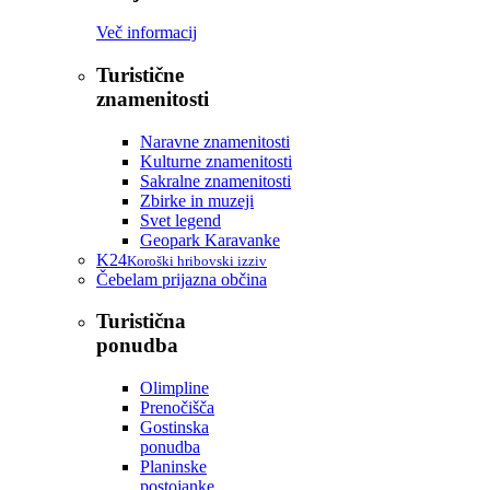
Več informacij
Turistične
znamenitosti
Naravne znamenitosti
Kulturne znamenitosti
Sakralne znamenitosti
Zbirke in muzeji
Svet legend
Geopark Karavanke
K24
Koroški hribovski izziv
Čebelam prijazna občina
Turistična
ponudba
Olimpline
Prenočišča
Gostinska
ponudba
Planinske
postojanke