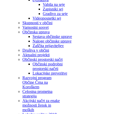
Vabila na seje
Zapisniki sej
Gradivo za seje
Videoposnetki sej
Skupnosti v občini
Varnostni sosvet
Občinska uprava
Sestava občinske uprave
Naloge občinske uprave
Zaščita prijaviteljev
Društva v občini
Aktualni projekti
Občinski prostorski načrt
Občinski podrobni
prostorski načrti
Lokacijske preveritve
Razvojni program
Občine Črna na
Koroškem
Celostna prometna
strategija
Akcijski načrt za enake
možnosti žensk in
moških