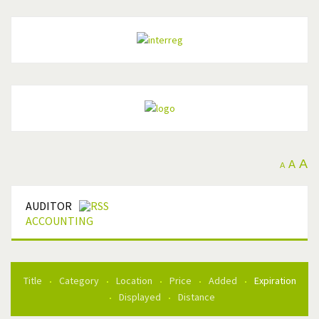
A
A
A
AUDITOR
ACCOUNTING
Title
Category
Location
Price
Added
Expiration
Displayed
Distance