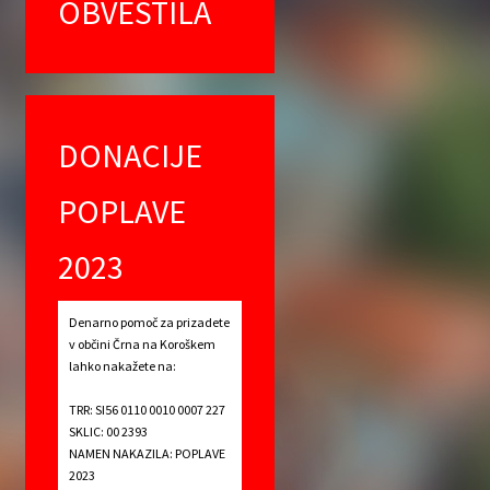
OBVESTILA
DONACIJE
POPLAVE
2023
Denarno pomoč za prizadete
v občini Črna na Koroškem
lahko nakažete na:
TRR: SI56 0110 0010 0007 227
SKLIC: 00 2393
NAMEN NAKAZILA: POPLAVE
2023