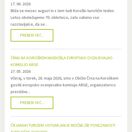
17. 06. 2026
Bliža se mesec avgust in s tem tudi Koroški turistični teden.
Letos obeležujemo 70. obletnico, zato vabimo vse
razstavljalce, da se...
PREBERI VEČ...
ČRNA NA KOROŠKEM NAVDUŠILA EVROPSKO OCENJEVALNO
KOMISIJO ARGE
27. 05. 2026
Včeraj, v torek, 26. maja 2026, smo v Občini Črna na Koroškem
gostili evropsko ocenjevalno komisijo ARGE, organizatorico
prestižne...
PREBERI VEČ...
ČRJANSKI TURIZEM: USTVARJANJE MOČNEJŠE POVEZANOSTI