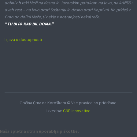
dolini ob reki Meži na desno in Javorskim potokom na levo, na križišču
dveh cest – na levo proti Šoštanju in desno proti Koprivni. Ko prideš v
Črno po dolini Meže, ti nekje v notranjosti nekaj reče:
"TU BI PA RAD BIL DOMA."
Izjava o dostopnosti
Občina Črna na Koroškem © Vse pravice so pridržane.
Izvedba:
GNB Innovative
Naša spletna stran uporablja piškotke.