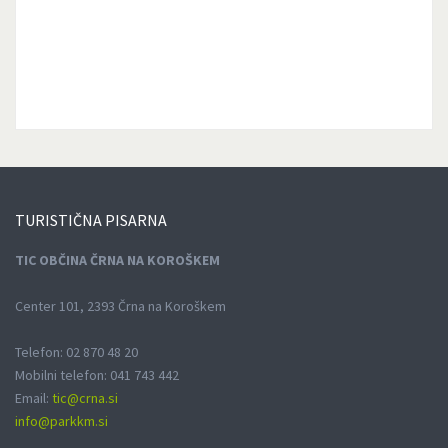
TURISTIČNA
PISARNA
TIC OBČINA ČRNA NA KOROŠKEM
Center 101, 2393 Črna na Koroškem
Telefon: 02 870 48 20
Mobilni telefon: 041 743 442
Email:
tic@crna.si
info@parkkm.si