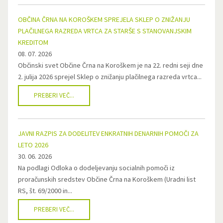
OBČINA ČRNA NA KOROŠKEM SPREJELA SKLEP O ZNIŽANJU
PLAČILNEGA RAZREDA VRTCA ZA STARŠE S STANOVANJSKIM
KREDITOM
08. 07. 2026
Občinski svet Občine Črna na Koroškem je na 22. redni seji dne
2. julija 2026 sprejel Sklep o znižanju plačilnega razreda vrtca...
PREBERI VEČ...
JAVNI RAZPIS ZA DODELITEV ENKRATNIH DENARNIH POMOČI ZA
LETO 2026
30. 06. 2026
Na podlagi Odloka o dodeljevanju socialnih pomoči iz
proračunskih sredstev Občine Črna na Koroškem (Uradni list
RS, št. 69/2000 in...
PREBERI VEČ...