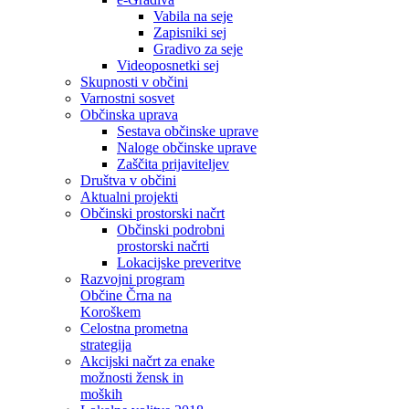
Vabila na seje
Zapisniki sej
Gradivo za seje
Videoposnetki sej
Skupnosti v občini
Varnostni sosvet
Občinska uprava
Sestava občinske uprave
Naloge občinske uprave
Zaščita prijaviteljev
Društva v občini
Aktualni projekti
Občinski prostorski načrt
Občinski podrobni
prostorski načrti
Lokacijske preveritve
Razvojni program
Občine Črna na
Koroškem
Celostna prometna
strategija
Akcijski načrt za enake
možnosti žensk in
moških