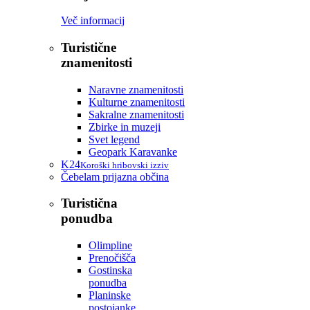
Več informacij
Turistične
znamenitosti
Naravne znamenitosti
Kulturne znamenitosti
Sakralne znamenitosti
Zbirke in muzeji
Svet legend
Geopark Karavanke
K24
Koroški hribovski izziv
Čebelam prijazna občina
Turistična
ponudba
Olimpline
Prenočišča
Gostinska
ponudba
Planinske
postojanke