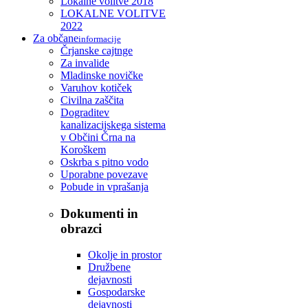
Lokalne volitve 2018
LOKALNE VOLITVE
2022
Za občane
informacije
Črjanske cajtnge
Za invalide
Mladinske novičke
Varuhov kotiček
Civilna zaščita
Dograditev
kanalizacijskega sistema
v Občini Črna na
Koroškem
Oskrba s pitno vodo
Uporabne povezave
Pobude in vprašanja
Dokumenti in
obrazci
Okolje in prostor
Družbene
dejavnosti
Gospodarske
dejavnosti