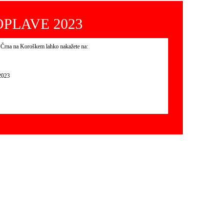
PLAVE 2023
 Črna na Koroškem lahko nakažete na:
023