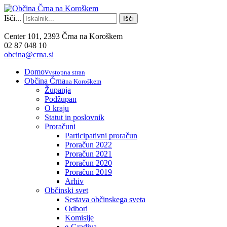
Išči...
Išči
Center 101, 2393 Črna na Koroškem
02 87 048 10
obcina@crna.si
Domov
vstopna stran
Občina Črna
na Koroškem
Županja
Podžupan
O kraju
Statut in poslovnik
Proračuni
Participativni proračun
Proračun 2022
Proračun 2021
Proračun 2020
Proračun 2019
Arhiv
Občinski svet
Sestava občinskega sveta
Odbori
Komisije
e-Gradiva