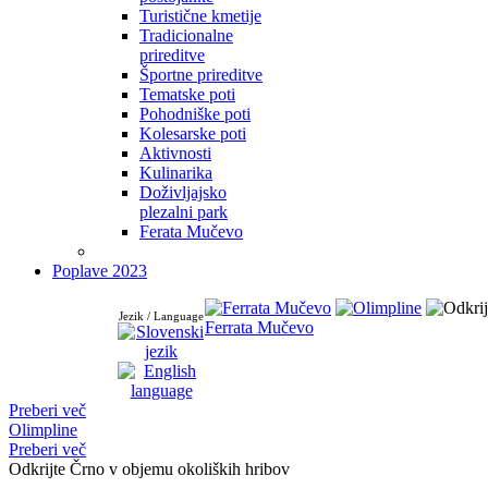
Turistične kmetije
Tradicionalne
prireditve
Športne prireditve
Tematske poti
Pohodniške poti
Kolesarske poti
Aktivnosti
Kulinarika
Doživljajsko
plezalni park
Ferata Mučevo
Poplave 2023
Jezik / Language
Ferrata Mučevo
Preberi več
Olimpline
Preberi več
Odkrijte Črno v objemu okoliških hribov