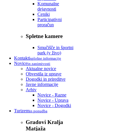
Komunalne
dejavnosti
Ceniki
Participativni
proračun
Spletne kamere
Smučišče in športni
park (v živo)
Kontakti
splošne informacije
Novice
in zanimivosti
Aktualne novice
Obvestila iz uprave
Dogodki in prireditve
Javne informacije
Arhiv
Novice - Razne
Novice - Uprava
Novice - Dogodki
Turizem
in ponudba
Gradovi Kralja
Matjaža