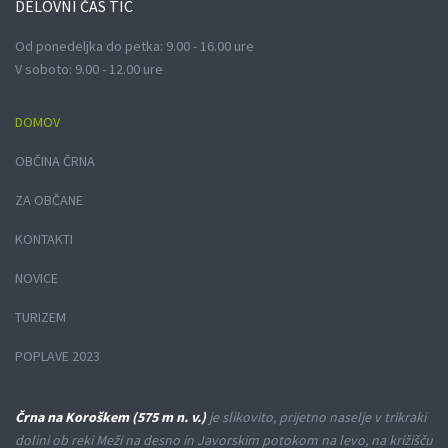
DELOVNI
ČAS TIC
Od ponedeljka do petka: 9.00 - 16.00 ure
V soboto: 9.00 - 12.00 ure
DOMOV
OBČINA ČRNA
ZA OBČANE
KONTAKTI
NOVICE
TURIZEM
POPLAVE 2023
Črna na Koroškem (575 m n. v.)
je slikovito, prijetno naselje v trikraki
dolini ob reki Meži na desno in Javorskim potokom na levo, na križišču