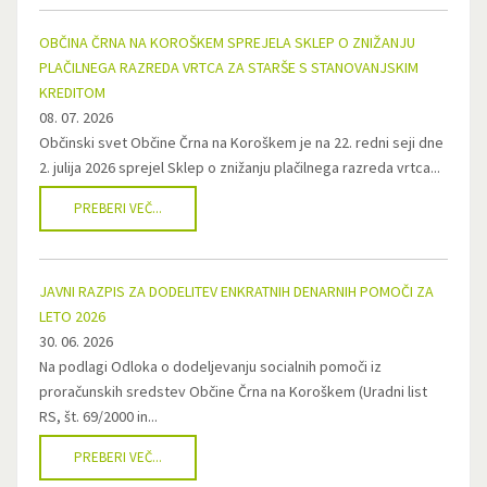
OBČINA ČRNA NA KOROŠKEM SPREJELA SKLEP O ZNIŽANJU
PLAČILNEGA RAZREDA VRTCA ZA STARŠE S STANOVANJSKIM
KREDITOM
08. 07. 2026
Občinski svet Občine Črna na Koroškem je na 22. redni seji dne
2. julija 2026 sprejel Sklep o znižanju plačilnega razreda vrtca...
PREBERI VEČ...
JAVNI RAZPIS ZA DODELITEV ENKRATNIH DENARNIH POMOČI ZA
LETO 2026
30. 06. 2026
Na podlagi Odloka o dodeljevanju socialnih pomoči iz
proračunskih sredstev Občine Črna na Koroškem (Uradni list
RS, št. 69/2000 in...
PREBERI VEČ...