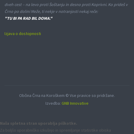
dveh cest – na levo proti Šoštanju in desno proti Koprivni. Ko prideš v
Črno po dolini Meže, ti nekje v notranjosti nekaj reče:
"TU BI PA RAD BIL DOMA."
Izjava o dostopnosti
Občina Črna na Koroškem © Vse pravice so pridržane.
Izvedba:
GNB Innovative
Naša spletna stran uporablja piškotke.
Za boljšo uporabniško izkušnjo in spremljanje statistike obiska