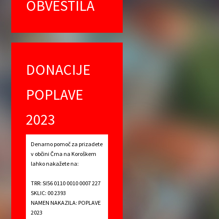
OBVESTILA
DONACIJE
POPLAVE
2023
Denarno pomoč za prizadete
v občini Črna na Koroškem
lahko nakažete na:
TRR: SI56 0110 0010 0007 227
SKLIC: 00 2393
NAMEN NAKAZILA: POPLAVE
2023