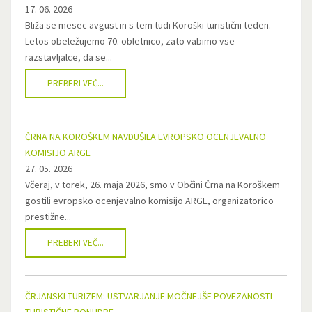
17. 06. 2026
Bliža se mesec avgust in s tem tudi Koroški turistični teden.
Letos obeležujemo 70. obletnico, zato vabimo vse
razstavljalce, da se...
PREBERI VEČ...
ČRNA NA KOROŠKEM NAVDUŠILA EVROPSKO OCENJEVALNO
KOMISIJO ARGE
27. 05. 2026
Včeraj, v torek, 26. maja 2026, smo v Občini Črna na Koroškem
gostili evropsko ocenjevalno komisijo ARGE, organizatorico
prestižne...
PREBERI VEČ...
ČRJANSKI TURIZEM: USTVARJANJE MOČNEJŠE POVEZANOSTI