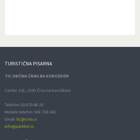
TURISTIČNA
PISARNA
TIC OBČINA ČRNA NA KOROŠKEM
Center 101, 2393 Črna na Koroškem
Telefon: 02 870 48 20
Mobilni telefon: 041 743 442
Email:
tic@crna.si
info@parkkm.si