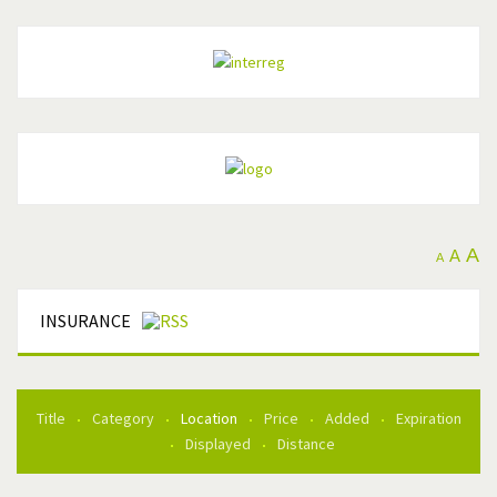
A
A
A
INSURANCE
Title
Category
Location
Price
Added
Expiration
Displayed
Distance