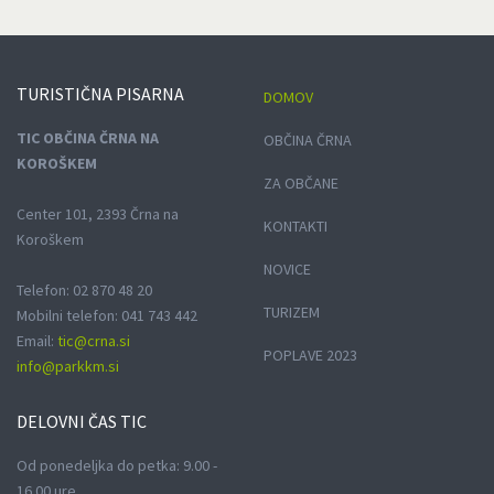
TURISTIČNA
PISARNA
DOMOV
TIC OBČINA ČRNA NA
OBČINA ČRNA
KOROŠKEM
ZA OBČANE
Center 101, 2393 Črna na
KONTAKTI
Koroškem
NOVICE
Telefon: 02 870 48 20
TURIZEM
Mobilni telefon: 041 743 442
Email:
tic@crna.si
POPLAVE 2023
info@parkkm.si
DELOVNI
ČAS TIC
Od ponedeljka do petka: 9.00 -
16.00 ure