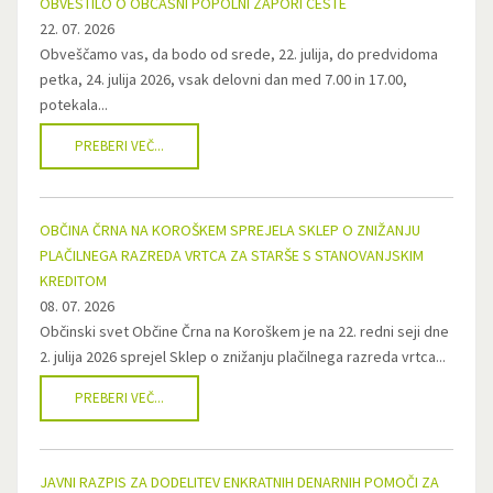
OBVESTILO O OBČASNI POPOLNI ZAPORI CESTE
22. 07. 2026
Obveščamo vas, da bodo od srede, 22. julija, do predvidoma
petka, 24. julija 2026, vsak delovni dan med 7.00 in 17.00,
potekala...
PREBERI VEČ...
OBČINA ČRNA NA KOROŠKEM SPREJELA SKLEP O ZNIŽANJU
PLAČILNEGA RAZREDA VRTCA ZA STARŠE S STANOVANJSKIM
KREDITOM
08. 07. 2026
Občinski svet Občine Črna na Koroškem je na 22. redni seji dne
2. julija 2026 sprejel Sklep o znižanju plačilnega razreda vrtca...
PREBERI VEČ...
JAVNI RAZPIS ZA DODELITEV ENKRATNIH DENARNIH POMOČI ZA