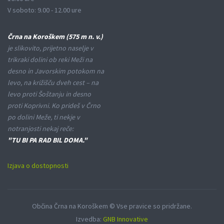
V soboto: 9.00 - 12.00 ure
Črna na Koroškem (575 m n. v.)
je slikovito, prijetno naselje v
trikraki dolini ob reki Meži na
desno in Javorskim potokom na
levo, na križišču dveh cest – na
levo proti Šoštanju in desno
proti Koprivni. Ko prideš v Črno
po dolini Meže, ti nekje v
notranjosti nekaj reče:
"TU BI PA RAD BIL DOMA."
Izjava o dostopnosti
Občina Črna na Koroškem © Vse pravice so pridržane.
Izvedba:
GNB Innovative