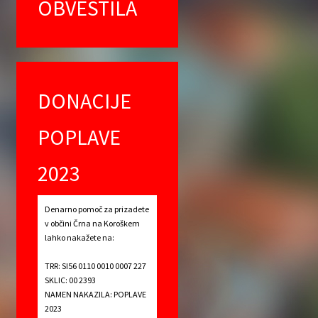
OBVESTILA
DONACIJE
POPLAVE
2023
Denarno pomoč za prizadete
v občini Črna na Koroškem
lahko nakažete na:
TRR: SI56 0110 0010 0007 227
SKLIC: 00 2393
NAMEN NAKAZILA: POPLAVE
2023