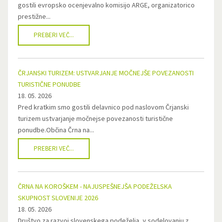
gostili evropsko ocenjevalno komisijo ARGE, organizatorico
prestižne...
PREBERI VEČ...
ČRJANSKI TURIZEM: USTVARJANJE MOČNEJŠE POVEZANOSTI
TURISTIČNE PONUDBE
18. 05. 2026
Pred kratkim smo gostili delavnico pod naslovom Črjanski
turizem ustvarjanje močnejse povezanosti turistične
ponudbe.Občina Črna na...
PREBERI VEČ...
ČRNA NA KOROŠKEM - NAJUSPEŠNEJŠA PODEŽELSKA
SKUPNOST SLOVENIJE 2026
18. 05. 2026
Društvo za razvoj slovenskega podeželja, v sodelovanju z