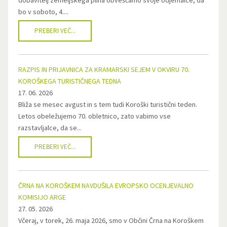
dobavitelj zemeljskega plina obveščamo svoje odjemalce, da
bo v soboto, 4....
PREBERI VEČ...
RAZPIS IN PRIJAVNICA ZA KRAMARSKI SEJEM V OKVIRU 70.
KOROŠKEGA TURISTIČNEGA TEDNA
17. 06. 2026
Bliža se mesec avgust in s tem tudi Koroški turistični teden.
Letos obeležujemo 70. obletnico, zato vabimo vse
razstavljalce, da se...
PREBERI VEČ...
ČRNA NA KOROŠKEM NAVDUŠILA EVROPSKO OCENJEVALNO
KOMISIJO ARGE
27. 05. 2026
Včeraj, v torek, 26. maja 2026, smo v Občini Črna na Koroškem