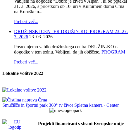
Vabljeni na dogodek "Dobro je živeti v Alpah", ki bo potekal
31. 3. 2026, s pričetkom ob 10. uri v Kulturnem domu Črna
na Koroškem....
Preberi več...
DRUŽINSKI CENTER DRUŽIN-KO: PROGRAM 23.-27.
3. 2026
23. 03. 2026
Posredujemo vabilo družinskega centra DRUŽIN-KO na
dogodke v tem tednu. Vabljeni, da jih obiščete.
PROGRAM
Preberi več...
Lokalne volitve 2022
Smučišče in športni park 360° (v živo)
Spletna kamera - Center
Projekti financirani s strani Evropske unije