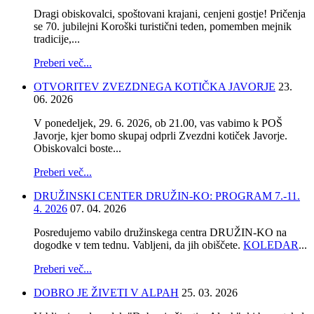
Dragi obiskovalci, spoštovani krajani, cenjeni gostje! Pričenja
se 70. jubilejni Koroški turistični teden, pomemben mejnik
tradicije,...
Preberi več...
OTVORITEV ZVEZDNEGA KOTIČKA JAVORJE
23.
06. 2026
V ponedeljek, 29. 6. 2026, ob 21.00, vas vabimo k POŠ
Javorje, kjer bomo skupaj odprli Zvezdni kotiček Javorje.
Obiskovalci boste...
Preberi več...
DRUŽINSKI CENTER DRUŽIN-KO: PROGRAM 7.-11.
4. 2026
07. 04. 2026
Posredujemo vabilo družinskega centra DRUŽIN-KO na
dogodke v tem tednu. Vabljeni, da jih obiščete.
KOLEDAR
...
Preberi več...
DOBRO JE ŽIVETI V ALPAH
25. 03. 2026