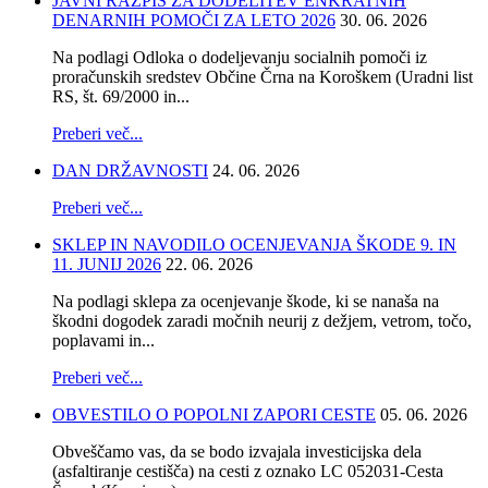
JAVNI RAZPIS ZA DODELITEV ENKRATNIH
DENARNIH POMOČI ZA LETO 2026
30. 06. 2026
Na podlagi Odloka o dodeljevanju socialnih pomoči iz
proračunskih sredstev Občine Črna na Koroškem (Uradni list
RS, št. 69/2000 in...
Preberi več...
DAN DRŽAVNOSTI
24. 06. 2026
Preberi več...
SKLEP IN NAVODILO OCENJEVANJA ŠKODE 9. IN
11. JUNIJ 2026
22. 06. 2026
Na podlagi sklepa za ocenjevanje škode, ki se nanaša na
škodni dogodek zaradi močnih neurij z dežjem, vetrom, točo,
poplavami in...
Preberi več...
OBVESTILO O POPOLNI ZAPORI CESTE
05. 06. 2026
Obveščamo vas, da se bodo izvajala investicijska dela
(asfaltiranje cestišča) na cesti z oznako LC 052031-Cesta