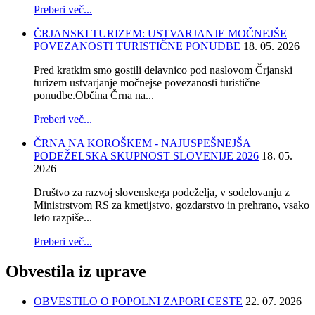
Preberi več...
ČRJANSKI TURIZEM: USTVARJANJE MOČNEJŠE
POVEZANOSTI TURISTIČNE PONUDBE
18. 05. 2026
Pred kratkim smo gostili delavnico pod naslovom Črjanski
turizem ustvarjanje močnejse povezanosti turistične
ponudbe.Občina Črna na...
Preberi več...
ČRNA NA KOROŠKEM - NAJUSPEŠNEJŠA
PODEŽELSKA SKUPNOST SLOVENIJE 2026
18. 05.
2026
Društvo za razvoj slovenskega podeželja, v sodelovanju z
Ministrstvom RS za kmetijstvo, gozdarstvo in prehrano, vsako
leto razpiše...
Preberi več...
Obvestila
iz uprave
OBVESTILO O POPOLNI ZAPORI CESTE
22. 07. 2026