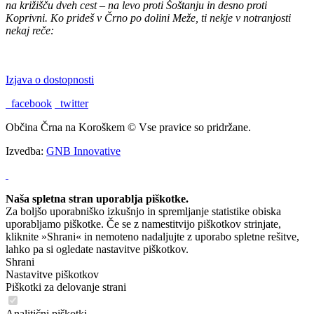
na križišču dveh cest – na levo proti Šoštanju in desno proti
Koprivni. Ko prideš v Črno po dolini Meže, ti nekje v notranjosti
nekaj reče:
"TU BI PA RAD BIL DOMA."
Izjava o dostopnosti
facebook
twitter
Občina Črna na Koroškem © Vse pravice so pridržane.
Izvedba:
GNB Innovative
Naša spletna stran uporablja piškotke.
Za boljšo uporabniško izkušnjo in spremljanje statistike obiska
uporabljamo piškotke. Če se z namestitvijo piškotkov strinjate,
kliknite »Shrani« in nemoteno nadaljujte z uporabo spletne rešitve,
lahko pa si ogledate nastavitve piškotkov.
Shrani
Nastavitve piškotkov
Piškotki za delovanje strani
Analitični piškotki