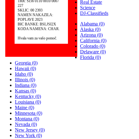
TRR: SI56 0110 0010 0007
Real Estate
227
Science
SKLIC: 00 2393
DJ-Classifieds
NAMEN NAKAZILA:
POPLAVE 2023
Alabama
(0)
BIC BANKE: BSLJSI2X
KODA NAMENA: CHAR.
Alaska
(0)
Arizona
(0)
Hvala vam za vašo pomoč.
California
(0)
Colorado
(0)
Delaware
(0)
Florida
(0)
Georgia
(0)
Hawaii
(0)
Idaho
(0)
Illinois
(0)
Indiana
(0)
Kansas
(0)
Kentucky
(0)
Louisiana
(0)
Maine
(0)
Minnesota
(0)
Montana
(0)
Nevada
(0)
New Jersey
(0)
New York
(0)