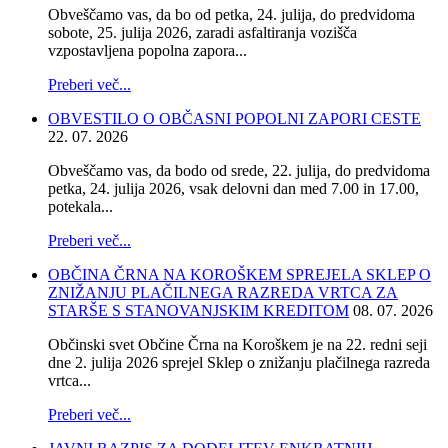
Obveščamo vas, da bo od petka, 24. julija, do predvidoma
sobote, 25. julija 2026, zaradi asfaltiranja vozišča
vzpostavljena popolna zapora...
Preberi več...
OBVESTILO O OBČASNI POPOLNI ZAPORI CESTE
22. 07. 2026
Obveščamo vas, da bodo od srede, 22. julija, do predvidoma
petka, 24. julija 2026, vsak delovni dan med 7.00 in 17.00,
potekala...
Preberi več...
OBČINA ČRNA NA KOROŠKEM SPREJELA SKLEP O
ZNIŽANJU PLAČILNEGA RAZREDA VRTCA ZA
STARŠE S STANOVANJSKIM KREDITOM
08. 07. 2026
Občinski svet Občine Črna na Koroškem je na 22. redni seji
dne 2. julija 2026 sprejel Sklep o znižanju plačilnega razreda
vrtca...
Preberi več...