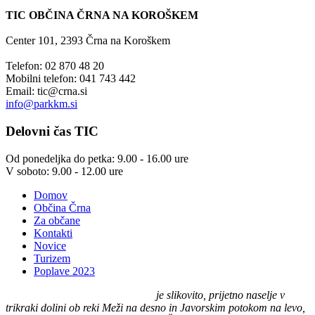
TIC OBČINA ČRNA NA KOROŠKEM
Center 101, 2393 Črna na Koroškem
Telefon: 02 870 48 20
Mobilni telefon: 041 743 442
Email:
tic@crna.si
info@parkkm.si
Delovni
čas TIC
Od ponedeljka do petka: 9.00 - 16.00 ure
V soboto: 9.00 - 12.00 ure
Domov
Občina Črna
Za občane
Kontakti
Novice
Turizem
Poplave 2023
Črna na Koroškem (575 m n. v.)
je slikovito, prijetno naselje v
trikraki dolini ob reki Meži na desno in Javorskim potokom na levo,