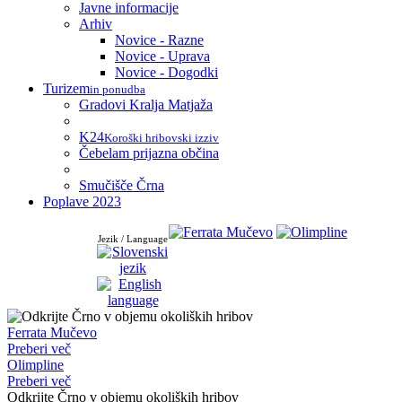
Javne informacije
Arhiv
Novice - Razne
Novice - Uprava
Novice - Dogodki
Turizem
in ponudba
Gradovi Kralja Matjaža
K24
Koroški hribovski izziv
Čebelam prijazna občina
Smučišče Črna
Poplave 2023
Jezik / Language
Ferrata Mučevo
Preberi več
Olimpline
Preberi več
Odkrijte Črno v objemu okoliških hribov