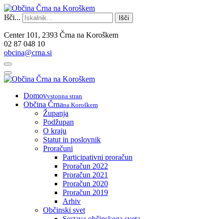
Išči...
Išči
Center 101, 2393 Črna na Koroškem
02 87 048 10
obcina@crna.si
Domov
vstopna stran
Občina Črna
na Koroškem
Županja
Podžupan
O kraju
Statut in poslovnik
Proračuni
Participativni proračun
Proračun 2022
Proračun 2021
Proračun 2020
Proračun 2019
Arhiv
Občinski svet
Sestava občinskega sveta