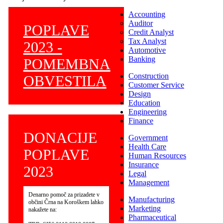
Accounting
Auditor
POPLAVE
Credit Analyst
Tax Analyst
2023 -
Automotive
Banking
POMEMBNA
Construction
OBVESTILA
Customer Service
Design
Education
Engineering
Finance
DONACIJE
Government
Health Care
POPLAVE
Human Resources
Insurance
2023
Legal
Management
Denarno pomoč za prizadete v
Manufacturing
občini Črna na Koroškem lahko
Marketing
nakažete na:
Pharmaceutical