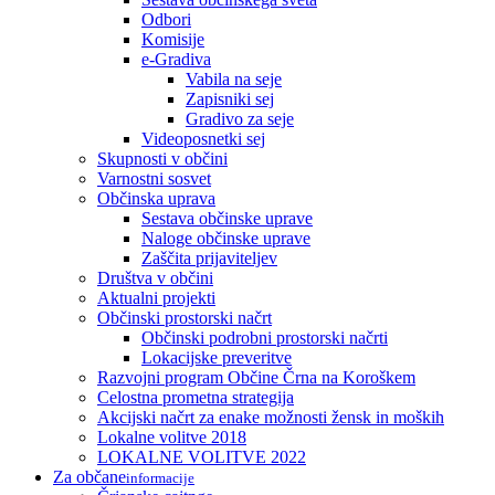
Odbori
Komisije
e-Gradiva
Vabila na seje
Zapisniki sej
Gradivo za seje
Videoposnetki sej
Skupnosti v občini
Varnostni sosvet
Občinska uprava
Sestava občinske uprave
Naloge občinske uprave
Zaščita prijaviteljev
Društva v občini
Aktualni projekti
Občinski prostorski načrt
Občinski podrobni prostorski načrti
Lokacijske preveritve
Razvojni program Občine Črna na Koroškem
Celostna prometna strategija
Akcijski načrt za enake možnosti žensk in moških
Lokalne volitve 2018
LOKALNE VOLITVE 2022
Za občane
informacije