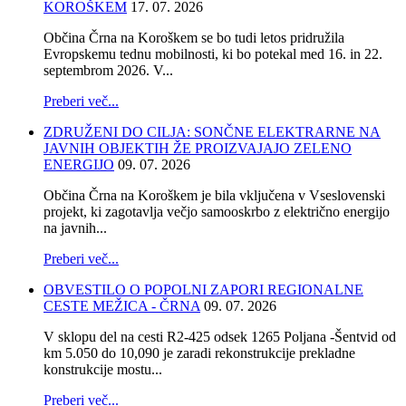
KOROŠKEM
17. 07. 2026
Občina Črna na Koroškem se bo tudi letos pridružila
Evropskemu tednu mobilnosti, ki bo potekal med 16. in 22.
septembrom 2026. V...
Preberi več...
ZDRUŽENI DO CILJA: SONČNE ELEKTRARNE NA
JAVNIH OBJEKTIH ŽE PROIZVAJAJO ZELENO
ENERGIJO
09. 07. 2026
Občina Črna na Koroškem je bila vključena v Vseslovenski
projekt, ki zagotavlja večjo samooskrbo z električno energijo
na javnih...
Preberi več...
OBVESTILO O POPOLNI ZAPORI REGIONALNE
CESTE MEŽICA - ČRNA
09. 07. 2026
V sklopu del na cesti R2-425 odsek 1265 Poljana -Šentvid od
km 5.050 do 10,090 je zaradi rekonstrukcije prekladne
konstrukcije mostu...
Preberi več...