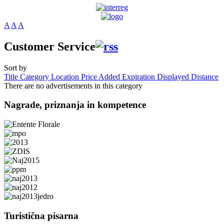
A
A
A
Customer Service
Sort by
Title
Category
Location
Price
Added
Expiration
Displayed
Distance
There are no advertisements in this category
Nagrade,
priznanja in kompetence
Turistična
pisarna