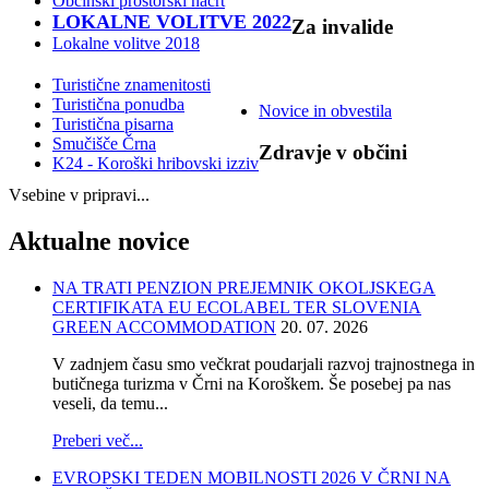
Občinski prostorski načrt
LOKALNE VOLITVE 2022
Za
invalide
Lokalne volitve 2018
Turistične znamenitosti
Turistična ponudba
Novice in obvestila
Turistična pisarna
Smučišče Črna
Zdravje
v občini
K24 - Koroški hribovski izziv
Vsebine v pripravi...
Aktualne
novice
NA TRATI PENZION PREJEMNIK OKOLJSKEGA
CERTIFIKATA EU ECOLABEL TER SLOVENIA
GREEN ACCOMMODATION
20. 07. 2026
V zadnjem času smo večkrat poudarjali razvoj trajnostnega in
butičnega turizma v Črni na Koroškem. Še posebej pa nas
veseli, da temu...
Preberi več...
EVROPSKI TEDEN MOBILNOSTI 2026 V ČRNI NA