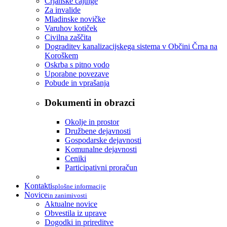
Črjanske cajtnge
Za invalide
Mladinske novičke
Varuhov kotiček
Civilna zaščita
Dograditev kanalizacijskega sistema v Občini Črna na
Koroškem
Oskrba s pitno vodo
Uporabne povezave
Pobude in vprašanja
Dokumenti in obrazci
Okolje in prostor
Družbene dejavnosti
Gospodarske dejavnosti
Komunalne dejavnosti
Ceniki
Participativni proračun
Kontakti
splošne informacije
Novice
in zanimivosti
Aktualne novice
Obvestila iz uprave
Dogodki in prireditve