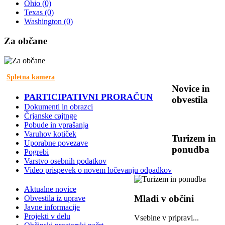
Ohio
(0)
Texas
(0)
Washington
(0)
Za
občane
Spletna kamera
Novice
in
PARTICIPATIVNI PRORAČUN
obvestila
Dokumenti in obrazci
Črjanske cajtnge
Pobude in vprašanja
Varuhov kotiček
Turizem
in
Uporabne povezave
ponudba
Pogrebi
Varstvo osebnih podatkov
Video prispevek o novem ločevanju odpadkov
Aktualne novice
Mladi
v občini
Obvestila iz uprave
Javne informacije
Projekti v delu
Vsebine v pripravi...