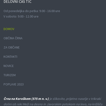
DELOVNI
ČAS TIC
Od ponedeljka do petka: 9.00 - 16.00 ure
V soboto: 9.00 - 12.00 ure
DOMOV
OBČINA ČRNA
ZA OBČANE
KONTAKTI
NOVICE
TURIZEM
POPLAVE 2023
Črna na Koroškem (575 m n. v.)
je slikovito, prijetno naselje v trikraki
dolini ob reki Meži na desno in Javorskim potokom na levo, na križišču