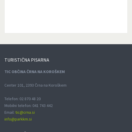
TURISTIČNA
PISARNA
TIC OBČINA ČRNA NA KOROŠKEM
Center 101, 2393 Črna na Koroškem
Telefon: 02 870 48 20
Mobilni telefon: 041 743 442
Email:
tic@crna.si
info@parkkm.si