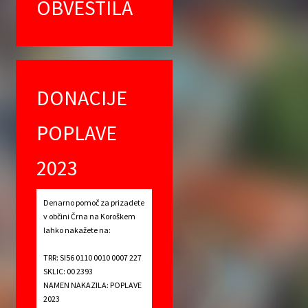
OBVESTILA
DONACIJE
POPLAVE
2023
Denarno pomoč za prizadete
v občini Črna na Koroškem
lahko nakažete na:
TRR: SI56 0110 0010 0007 227
SKLIC: 00 2393
NAMEN NAKAZILA: POPLAVE
2023