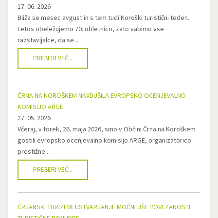
17. 06. 2026
Bliža se mesec avgust in s tem tudi Koroški turistični teden.
Letos obeležujemo 70. obletnico, zato vabimo vse
razstavljalce, da se...
PREBERI VEČ...
ČRNA NA KOROŠKEM NAVDUŠILA EVROPSKO OCENJEVALNO
KOMISIJO ARGE
27. 05. 2026
Včeraj, v torek, 26. maja 2026, smo v Občini Črna na Koroškem
gostili evropsko ocenjevalno komisijo ARGE, organizatorico
prestižne...
PREBERI VEČ...
ČRJANSKI TURIZEM: USTVARJANJE MOČNEJŠE POVEZANOSTI