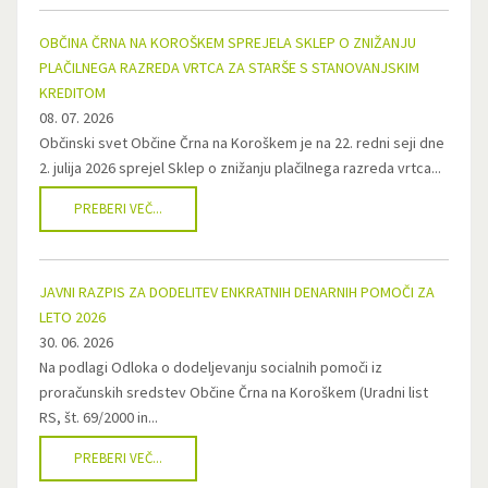
OBČINA ČRNA NA KOROŠKEM SPREJELA SKLEP O ZNIŽANJU
PLAČILNEGA RAZREDA VRTCA ZA STARŠE S STANOVANJSKIM
KREDITOM
08. 07. 2026
Občinski svet Občine Črna na Koroškem je na 22. redni seji dne
2. julija 2026 sprejel Sklep o znižanju plačilnega razreda vrtca...
PREBERI VEČ...
JAVNI RAZPIS ZA DODELITEV ENKRATNIH DENARNIH POMOČI ZA
LETO 2026
30. 06. 2026
Na podlagi Odloka o dodeljevanju socialnih pomoči iz
proračunskih sredstev Občine Črna na Koroškem (Uradni list
RS, št. 69/2000 in...
PREBERI VEČ...