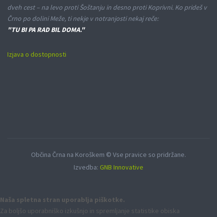
dveh cest – na levo proti Šoštanju in desno proti Koprivni. Ko prideš v
Črno po dolini Meže, ti nekje v notranjosti nekaj reče:
"TU BI PA RAD BIL DOMA."
Izjava o dostopnosti
Občina Črna na Koroškem © Vse pravice so pridržane.
Izvedba:
GNB Innovative
Naša spletna stran uporablja piškotke.
Za boljšo uporabniško izkušnjo in spremljanje statistike obiska