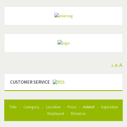
A
A
A
CUSTOMER SERVICE
Title
Category
Location
Price
Added
Expiration
Displayed
Distance