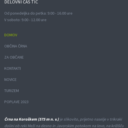
DELOVNI
ČAS TIC
Od ponedeljka do petka: 9.00 - 16.00 ure
V soboto: 9.00 - 12.00 ure
DOMOV
OBČINA ČRNA
ZA OBČANE
KONTAKTI
NOVICE
TURIZEM
POPLAVE 2023
Črna na Koroškem (575 m n. v.)
je slikovito, prijetno naselje v trikraki
dolini ob reki Meži na desno in Javorskim potokom na levo, na križišču