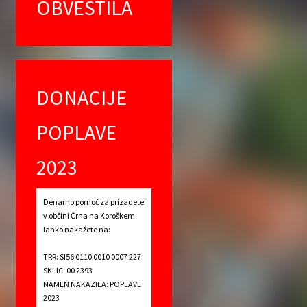
OBVESTILA
DONACIJE
POPLAVE
2023
Denarno pomoč za prizadete
v občini Črna na Koroškem
lahko nakažete na:
TRR: SI56 0110 0010 0007 227
SKLIC: 00 2393
NAMEN NAKAZILA: POPLAVE
2023