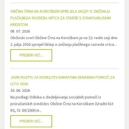
OBČINA ČRNA NA KOROŠKEM SPREJELA SKLEP O ZNIŽANJU
PLAČILNEGA RAZREDA VRTCA ZA STARŠE S STANOVANJSKIM
KREDITOM
08. 07. 2026
Občinski svet Občine Črna na Koroškem je na 22. redni seji dne
2. julija 2026 sprejel Sklep o znižanju plačilnega razreda vrtca...
PREBERI VEČ...
JAVNI RAZPIS ZA DODELITEV ENKRATNIH DENARNIH POMOČI ZA
LETO 2026
30. 06. 2026
Na podlagi Odloka o dodeljevanju socialnih pomoči iz
proračunskih sredstev Občine Črna na Koroškem (Uradni list
RS, št. 69/2000 in...
PREBERI VEČ...