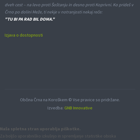
dveh cest – na levo proti Šoštanju in desno proti Koprivni. Ko prideš v
Črno po dolini Meže, ti nekje v notranjosti nekaj reče:
"TU BI PA RAD BIL DOMA."
Izjava o dostopnosti
Občina Črna na Koroškem © Vse pravice so pridržane.
Izvedba:
GNB Innovative
Naša spletna stran uporablja piškotke.
Za boljšo uporabniško izkušnjo in spremljanje statistike obiska