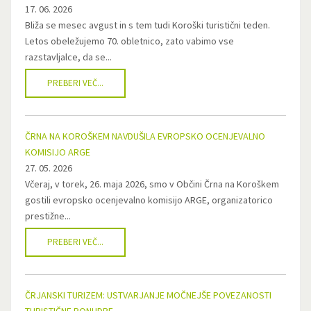
17. 06. 2026
Bliža se mesec avgust in s tem tudi Koroški turistični teden.
Letos obeležujemo 70. obletnico, zato vabimo vse
razstavljalce, da se...
PREBERI VEČ...
ČRNA NA KOROŠKEM NAVDUŠILA EVROPSKO OCENJEVALNO
KOMISIJO ARGE
27. 05. 2026
Včeraj, v torek, 26. maja 2026, smo v Občini Črna na Koroškem
gostili evropsko ocenjevalno komisijo ARGE, organizatorico
prestižne...
PREBERI VEČ...
ČRJANSKI TURIZEM: USTVARJANJE MOČNEJŠE POVEZANOSTI