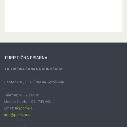
TURISTIČNA
PISARNA
TIC OBČINA ČRNA NA KOROŠKEM
Center 101, 2393 Črna na Koroškem
Telefon: 02 870 48 20
Mobilni telefon: 041 743 442
Email:
tic@crna.si
info@parkkm.si