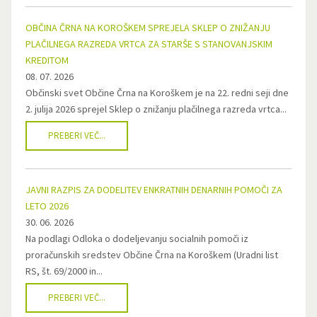
OBČINA ČRNA NA KOROŠKEM SPREJELA SKLEP O ZNIŽANJU
PLAČILNEGA RAZREDA VRTCA ZA STARŠE S STANOVANJSKIM
KREDITOM
08. 07. 2026
Občinski svet Občine Črna na Koroškem je na 22. redni seji dne
2. julija 2026 sprejel Sklep o znižanju plačilnega razreda vrtca...
PREBERI VEČ...
JAVNI RAZPIS ZA DODELITEV ENKRATNIH DENARNIH POMOČI ZA
LETO 2026
30. 06. 2026
Na podlagi Odloka o dodeljevanju socialnih pomoči iz
proračunskih sredstev Občine Črna na Koroškem (Uradni list
RS, št. 69/2000 in...
PREBERI VEČ...