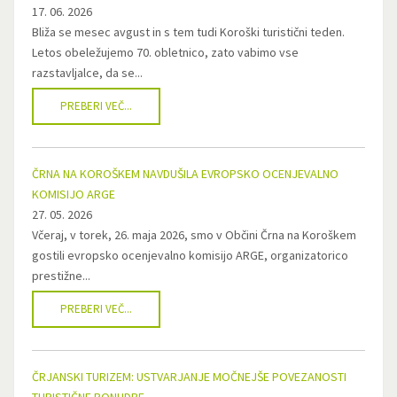
17. 06. 2026
Bliža se mesec avgust in s tem tudi Koroški turistični teden.
Letos obeležujemo 70. obletnico, zato vabimo vse
razstavljalce, da se...
PREBERI VEČ...
ČRNA NA KOROŠKEM NAVDUŠILA EVROPSKO OCENJEVALNO
KOMISIJO ARGE
27. 05. 2026
Včeraj, v torek, 26. maja 2026, smo v Občini Črna na Koroškem
gostili evropsko ocenjevalno komisijo ARGE, organizatorico
prestižne...
PREBERI VEČ...
ČRJANSKI TURIZEM: USTVARJANJE MOČNEJŠE POVEZANOSTI