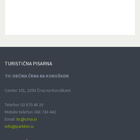
TURISTIČNA
PISARNA
TIC OBČINA ČRNA NA KOROŠKEM
Center 101, 2393 Črna na Koroškem
Telefon: 02 870 48 20
Mobilni telefon: 041 743 442
Email:
tic@crna.si
info@parkkm.si