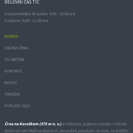
DELOVNI
ČAS TIC
Od ponedeljka do petka: 9.00 - 16.00 ure
V soboto: 9.00 - 12.00 ure
DOMOV
OBČINA ČRNA
ZA OBČANE
KONTAKTI
NOVICE
TURIZEM
POPLAVE 2023
Črna na Koroškem (575 m n. v.)
je slikovito, prijetno naselje v trikraki
dolini ob reki Meži na desno in Javorskim potokom na levo, na križišču