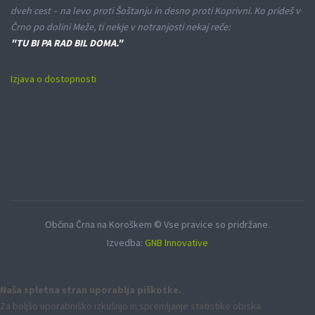
dveh cest – na levo proti Šoštanju in desno proti Koprivni. Ko prideš v
Črno po dolini Meže, ti nekje v notranjosti nekaj reče:
"TU BI PA RAD BIL DOMA."
Izjava o dostopnosti
Občina Črna na Koroškem © Vse pravice so pridržane.
Izvedba:
GNB Innovative
Naša spletna stran uporablja piškotke.
Za boljšo uporabniško izkušnjo in spremljanje statistike obiska