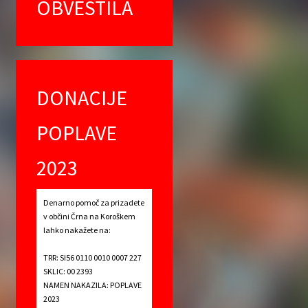
OBVESTILA
DONACIJE
POPLAVE
2023
Denarno pomoč za prizadete
v občini Črna na Koroškem
lahko nakažete na:
TRR: SI56 0110 0010 0007 227
SKLIC: 00 2393
NAMEN NAKAZILA: POPLAVE
2023