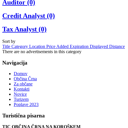
Auditor
(0)
Credit Analyst
(0)
Tax Analyst
(0)
Sort by
Title
Category
Location
Price
Added
Expiration
Displayed
Distance
There are no advertisements in this category
Navigacija
Domov
Občina Črna
Za občane
Kontakti
Novice
Turizem
Poplave 2023
Turistična
pisarna
TIC OBČINA ČRNA NA KOROŠKEM