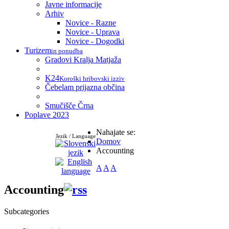
Javne informacije
Arhiv
Novice - Razne
Novice - Uprava
Novice - Dogodki
Turizem
in ponudba
Gradovi Kralja Matjaža
K24
Koroški hribovski izziv
Čebelam prijazna občina
Smučišče Črna
Poplave 2023
Nahajate se:
Jezik / Language
Domov
Accounting
A
A
A
Accounting
Subcategories