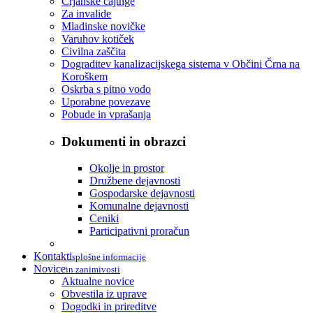
Črjanske cajtnge
Za invalide
Mladinske novičke
Varuhov kotiček
Civilna zaščita
Dograditev kanalizacijskega sistema v Občini Črna na
Koroškem
Oskrba s pitno vodo
Uporabne povezave
Pobude in vprašanja
Dokumenti in obrazci
Okolje in prostor
Družbene dejavnosti
Gospodarske dejavnosti
Komunalne dejavnosti
Ceniki
Participativni proračun
Kontakti
splošne informacije
Novice
in zanimivosti
Aktualne novice
Obvestila iz uprave
Dogodki in prireditve