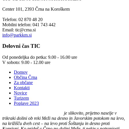
Center 101, 2393 Črna na Koroškem
Telefon: 02 870 48 20
Mobilni telefon: 041 743 442
Email:
tic@crna.si
info@parkkm.si
Delovni
čas TIC
Od ponedeljka do petka: 9.00 - 16.00 ure
V soboto: 9.00 - 12.00 ure
Domov
Občina Črna
Za občane
Kontakti
Novice
Turizem
Poplave 2023
Črna na Koroškem (575 m n. v.)
je slikovito, prijetno naselje v
trikraki dolini ob reki Meži na desno in Javorskim potokom na levo,
na križišču dveh cest – na levo proti Šoštanju in desno proti
Koprivni. Ko prideš v Črno po dolini Meže, ti nekje v notranjosti