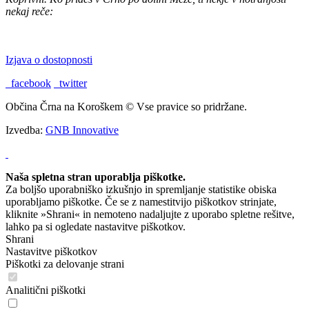
nekaj reče:
"TU BI PA RAD BIL DOMA."
Izjava o dostopnosti
facebook
twitter
Občina Črna na Koroškem © Vse pravice so pridržane.
Izvedba:
GNB Innovative
Naša spletna stran uporablja piškotke.
Za boljšo uporabniško izkušnjo in spremljanje statistike obiska
uporabljamo piškotke. Če se z namestitvijo piškotkov strinjate,
kliknite »Shrani« in nemoteno nadaljujte z uporabo spletne rešitve,
lahko pa si ogledate nastavitve piškotkov.
Shrani
Nastavitve piškotkov
Piškotki za delovanje strani
Analitični piškotki