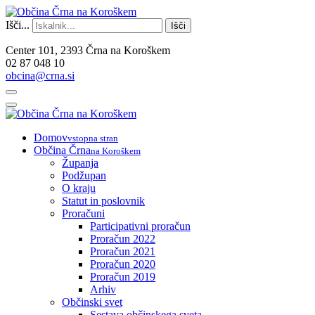
Išči...
Išči
Center 101, 2393 Črna na Koroškem
02 87 048 10
obcina@crna.si
Domov
vstopna stran
Občina Črna
na Koroškem
Županja
Podžupan
O kraju
Statut in poslovnik
Proračuni
Participativni proračun
Proračun 2022
Proračun 2021
Proračun 2020
Proračun 2019
Arhiv
Občinski svet
Sestava občinskega sveta