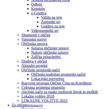
Odbori
Komisije
e-Gradiva
Vabila na seje
Zapisniki sej
Gradivo za seje
Videoposnetki sej
Skupnosti v občini
Varnostni sosvet
Občinska uprava
Sestava občinske uprave
Naloge občinske uprave
Zaščita prijaviteljev
Društva v občini
Aktualni projekti
Občinski prostorski načrt
Občinski podrobni prostorski načrti
Lokacijske preveritve
Razvojni program Občine Črna na Koroškem
Celostna prometna strategija
Akcijski načrt za enake možnosti žensk in moških
Lokalne volitve 2018
LOKALNE VOLITVE 2022
Za občane
informacije