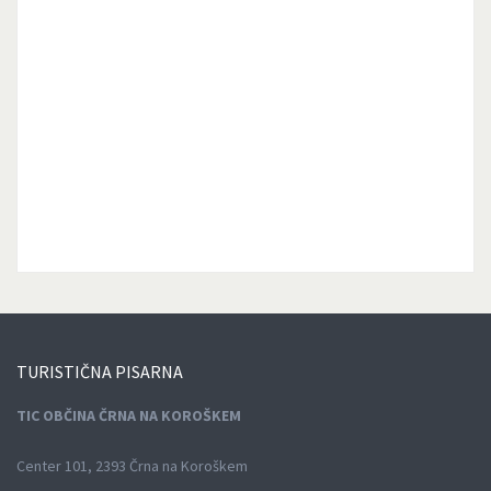
TURISTIČNA
PISARNA
TIC OBČINA ČRNA NA KOROŠKEM
Center 101, 2393 Črna na Koroškem