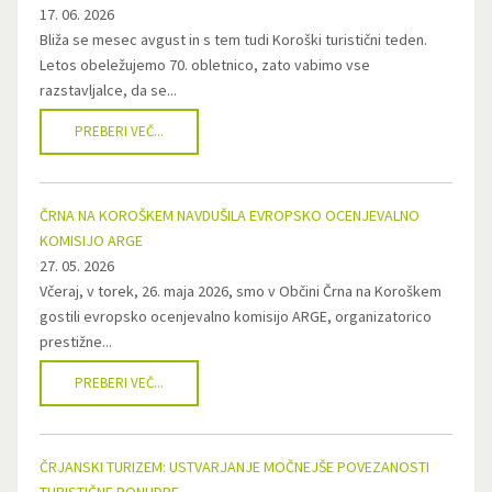
17. 06. 2026
Bliža se mesec avgust in s tem tudi Koroški turistični teden.
Letos obeležujemo 70. obletnico, zato vabimo vse
razstavljalce, da se...
PREBERI VEČ...
ČRNA NA KOROŠKEM NAVDUŠILA EVROPSKO OCENJEVALNO
KOMISIJO ARGE
27. 05. 2026
Včeraj, v torek, 26. maja 2026, smo v Občini Črna na Koroškem
gostili evropsko ocenjevalno komisijo ARGE, organizatorico
prestižne...
PREBERI VEČ...
ČRJANSKI TURIZEM: USTVARJANJE MOČNEJŠE POVEZANOSTI