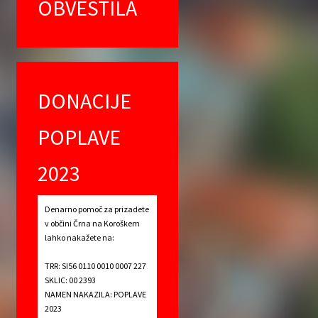
OBVESTILA
DONACIJE
POPLAVE
2023
Denarno pomoč za prizadete
v občini Črna na Koroškem
lahko nakažete na:
TRR: SI56 0110 0010 0007 227
SKLIC: 00 2393
NAMEN NAKAZILA: POPLAVE
2023