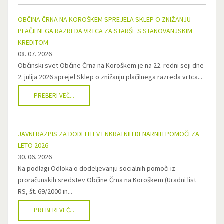
OBČINA ČRNA NA KOROŠKEM SPREJELA SKLEP O ZNIŽANJU
PLAČILNEGA RAZREDA VRTCA ZA STARŠE S STANOVANJSKIM
KREDITOM
08. 07. 2026
Občinski svet Občine Črna na Koroškem je na 22. redni seji dne
2. julija 2026 sprejel Sklep o znižanju plačilnega razreda vrtca...
PREBERI VEČ...
JAVNI RAZPIS ZA DODELITEV ENKRATNIH DENARNIH POMOČI ZA
LETO 2026
30. 06. 2026
Na podlagi Odloka o dodeljevanju socialnih pomoči iz
proračunskih sredstev Občine Črna na Koroškem (Uradni list
RS, št. 69/2000 in...
PREBERI VEČ...