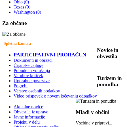
Ohio
(0)
Texas
(0)
Washington
(0)
Za
občane
Spletna kamera
Novice
in
PARTICIPATIVNI PRORAČUN
obvestila
Dokumenti in obrazci
Črjanske cajtnge
Pobude in vprašanja
Varuhov kotiček
Turizem
in
Uporabne povezave
ponudba
Pogrebi
Varstvo osebnih podatkov
Video prispevek o novem ločevanju odpadkov
Aktualne novice
Mladi
v občini
Obvestila iz uprave
Javne informacije
Projekti v delu
Vsebine v pripravi...