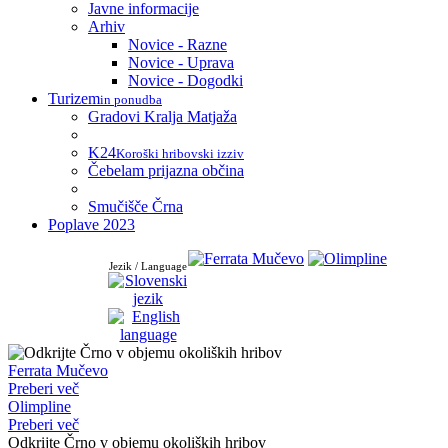
Javne informacije
Arhiv
Novice - Razne
Novice - Uprava
Novice - Dogodki
Turizem
in ponudba
Gradovi Kralja Matjaža
K24
Koroški hribovski izziv
Čebelam prijazna občina
Smučišče Črna
Poplave 2023
Jezik / Language
Ferrata Mučevo
Preberi več
Olimpline
Preberi več
Odkrijte Črno v objemu okoliških hribov