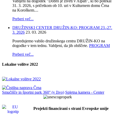
Vabljeni na dogodek "Dobro je živeti v Alpah", ki bo potekal
31. 3. 2026, s pričetkom ob 10. uri v Kulturnem domu Črna
na Koroškem....
Preberi več...
DRUŽINSKI CENTER DRUŽIN-KO: PROGRAM 23.-27.
3. 2026
23. 03. 2026
Posredujemo vabilo družinskega centra DRUŽIN-KO na
dogodke v tem tednu. Vabljeni, da jih obiščete.
PROGRAM
Preberi več...
Lokalne volitve 2022
Smučišče in športni park 360° (v živo)
Spletna kamera - Center
Projekti financirani s strani Evropske unije