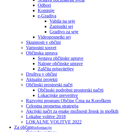
Odbori
Komisije
e-Gradiva
Vabila na seje
Zapisniki sej
Gradivo za seje
Videoposnetki sej
Skupnosti v občini
Varnostni sosvet
Občinska uprava
Sestava občinske uprave
Naloge občinske uprave
Zaščita prijaviteljev
Društva v občini
Aktualni projekti
Občinski prostorski načrt
Občinski podrobni prostorski načrti
Lokacijske preveritve
Razvojni program Občine Črna na Koroškem
Celostna prometna strategija
Akcijski načrt za enake možnosti žensk in moških
Lokalne volitve 2018
LOKALNE VOLITVE 2022
Za občane
informacije