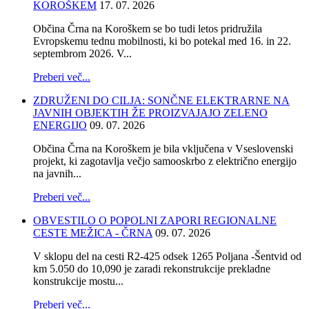
KOROŠKEM
17. 07. 2026
Občina Črna na Koroškem se bo tudi letos pridružila
Evropskemu tednu mobilnosti, ki bo potekal med 16. in 22.
septembrom 2026. V...
Preberi več...
ZDRUŽENI DO CILJA: SONČNE ELEKTRARNE NA
JAVNIH OBJEKTIH ŽE PROIZVAJAJO ZELENO
ENERGIJO
09. 07. 2026
Občina Črna na Koroškem je bila vključena v Vseslovenski
projekt, ki zagotavlja večjo samooskrbo z električno energijo
na javnih...
Preberi več...
OBVESTILO O POPOLNI ZAPORI REGIONALNE
CESTE MEŽICA - ČRNA
09. 07. 2026
V sklopu del na cesti R2-425 odsek 1265 Poljana -Šentvid od
km 5.050 do 10,090 je zaradi rekonstrukcije prekladne
konstrukcije mostu...
Preberi več...